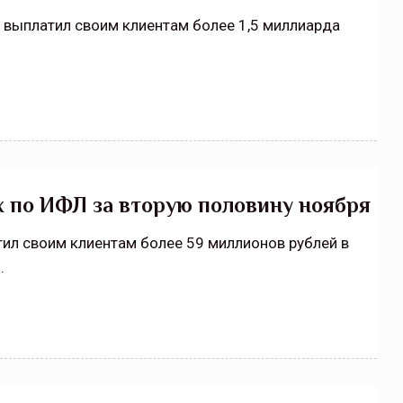
» выплатил своим клиентам более 1,5 миллиарда
щитой
ОСАГО требует переосмысления
Нормативно-правовое регулирование страхового
рическими
рынка в России является одним из наиболее
 но и зона
прогрессивных в мире, однако в отдельных
 исполняющая
областях требует точечной доработки…
ССТ, 2025 №4 СЕНТЯБРЬ
х по ИФЛ за вторую половину ноября
тил своим клиентам более 59 миллионов рублей в
.