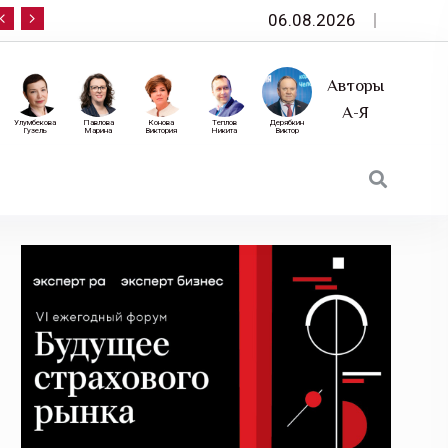
06.08.2026
10 сентября — «Эксперт РА» приглашает на фор
Авторы
А-Я
Улумбекова
Павлова
Конова
Теплов
Дерябкин
Гузель
Марина
Виктория
Никита
Виктор