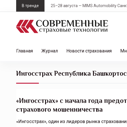
S
В тренде
25–28 августа — MIMS Automobility Санк
k
i
p
t
o
c
Главная
Журнал
Новости страхования
Мн
o
n
t
Ингосстрах Республика Башкортос
e
n
t
«Ингосстрах» с начала года предо
страхового мошенничества
«Ингосстрах», один из лидеров рынка страховани