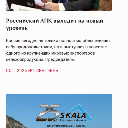
Российский АПК выходит на новый
Агрос
уровень
и кач
Россия сегодня не только полностью обеспечивает
Эффекти
себя продовольствием, но и выступает в качестве
урегули
одного из крупнейших мировых экспортеров
на случ
сельхозпродукции. Председатель…
площаде
ССТ, 2025 №4 СЕНТЯБРЬ
ССТ, 2