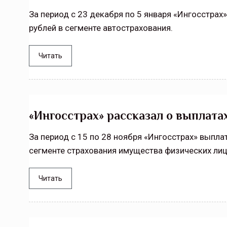
За период с 23 декабря по 5 января «Ингосстрах
рублей в сегменте автострахования.
Тамбов — под страховой за
Читать
Тамбовская область — не только
сельскохозяйственный регион с исто
традициями выращивания агрокультур,
рискованного земледелия. Временно
обязанности…
«Ингосстрах» рассказал о выплата
ССТ, 2025 №4 СЕНТЯБРЬ
За период с 15 по 28 ноября «Ингосстрах» выпла
сегменте страхования имущества физических лиц
Читать