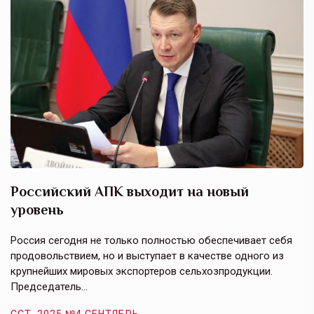
Российский АПК выходит на новый
А
уровень
к
в
е,
Россия сегодня не только полностью обеспечивает себя
Э
продовольствием, но и выступает в качестве одного из
у
крупнейших мировых экспортеров сельхозпродукции.
п
Председатель…
з