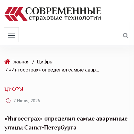
S
k
i
p
t
o
c
o
Главная
/
Цифры
n
/ «Ингосстрах» определил самые аварийные улицы Санкт-Петербурга
t
e
ЦИФРЫ
n
t
7 Июля, 2026
«Ингосстрах» определил самые аварийные
улицы Санкт-Петербурга