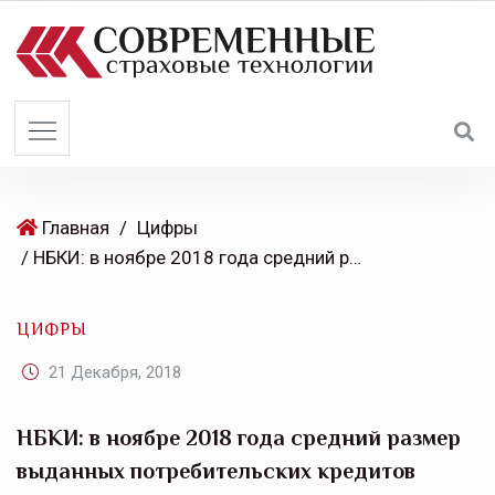
S
k
i
p
t
o
c
o
Главная
/
Цифры
n
/ НБКИ: в ноябре 2018 года средний размер выданных потребительских кредитов вырос на 19,4% по сравнению с аналогичным периодом 2017 года
t
e
ЦИФРЫ
n
t
21 Декабря, 2018
НБКИ: в ноябре 2018 года средний размер
выданных потребительских кредитов