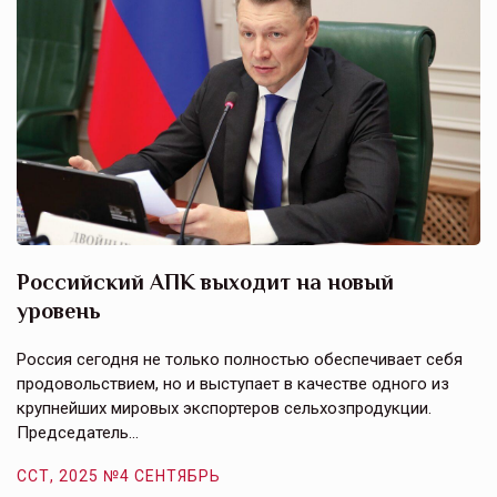
Российский АПК выходит на новый
А
уровень
к
в
е,
Россия сегодня не только полностью обеспечивает себя
Э
продовольствием, но и выступает в качестве одного из
у
крупнейших мировых экспортеров сельхозпродукции.
п
Председатель…
з
ССТ, 2025 №4 СЕНТЯБРЬ
С