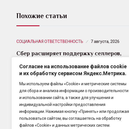
Похожие статьи
СОЦИАЛЬНАЯ ОТВЕТСТВЕННОСТЬ
7 августа, 2026
Сбер расширяет поддержку селлеров,
пострадавших от инцидентов на
Согласие на использование файлов cookie
складах…
и их обработку сервисом Яндекс.Метрика.
Сбер объявляет о расширении пакета поддержки
Мы используем файлы «Cookie» и метрические системы
предпринимателей, чьи товары и бизнес
для сбора и анализа информации о производительности
пострадали в результате инцидентов на складах
и использовании сайта, а также для улучшения и
Wildberries.
индивидуальной настройки предоставления
информации. Нажимая кнопку «Принять» или продолжая
пользоваться сайтом, вы соглашаетесь на обработку
файлов «Cookie» и данных метрических систем.