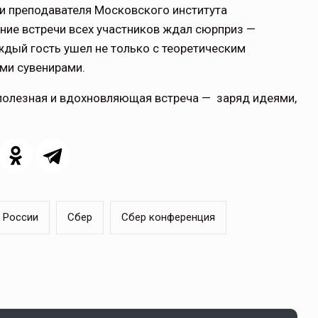
 и преподавателя Московского института
ние встречи всех участников ждал сюрприз —
ждый гость ушел не только с теоретическим
щитой
ОСАГО требует переосмысления
ыми сувенирами.
Нормативно-правовое регулирование страхового
 полезная и вдохновляющая встреча — заряд идеями,
рическими
рынка в России является одним из наиболее
 но и зона
прогрессивных в мире, однако в отдельных
 исполняющая
областях требует точечной доработки…
ССТ, 2025 №4 СЕНТЯБРЬ
 России
Сбер
Сбер конференция