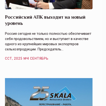
Российский АПК выходит на новый
Агрос
уровень
и кач
Россия сегодня не только полностью обеспечивает
Эффекти
себя продовольствием, но и выступает в качестве
урегули
одного из крупнейших мировых экспортеров
на случ
сельхозпродукции. Председатель…
площаде
ССТ, 2025 №4 СЕНТЯБРЬ
ССТ, 2