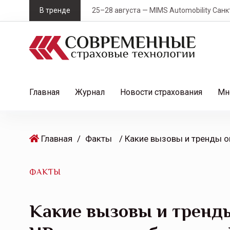
S
В тренде
25–28 августа — MIMS Automobility Санк
k
i
p
t
o
c
Главная
Журнал
Новости страхования
Мн
o
n
t
Главная
/
Факты
e
n
t
ФАКТЫ
Какие вызовы и тренд