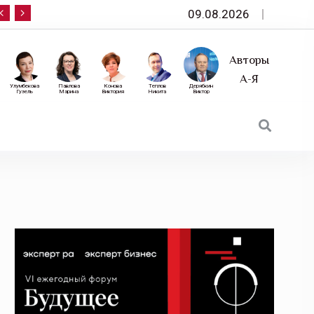
09.08.2026
10 сентября — «Эксперт РА» приглашает на фор
Авторы
А-Я
Улумбекова
Павлова
Конова
Теплов
Дерябкин
Гузель
Марина
Виктория
Никита
Виктор