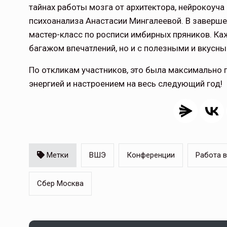
тайнах работы мозга от архитектора, нейрокоуча
психоанализа Анастасии Мингалеевой. В заверше
мастер-класс по росписи имбирных пряников. Ка
Тамбов — под страховой за
багажом впечатлений, но и с полезными и вкусн
Тамбовская область — не только
По откликам участников, это была максимально
сельскохозяйственный регион с исто
традициями выращивания агрокультур,
энергией и настроением на весь следующий год!
рискованного земледелия. Временно
обязанности…
ССТ, 2025 №4 СЕНТЯБРЬ
Метки
ВШЭ
Конференции
Работа в
Сбер Москва