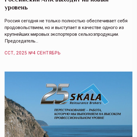
уровень
к
в
е,
Россия сегодня не только полностью обеспечивает себя
Э
продовольствием, но и выступает в качестве одного из
у
крупнейших мировых экспортеров сельхозпродукции.
п
Председатель…
з
ССТ, 2025 №4 СЕНТЯБРЬ
С