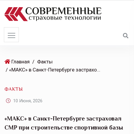
S
k
i
p
t
o
c
o
Главная
/
Факты
n
/ «МАКС» в Санкт-Петербурге застраховал СМР при строительстве спортивной базы школы олимпийского резерва имени А.С. Рахлина
t
e
ФАКТЫ
n
t
10 Июня, 2026
«МАКС» в Санкт-Петербурге застраховал
СМР при строительстве спортивной базы