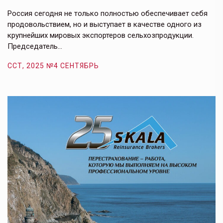
в
е,
Россия сегодня не только полностью обеспечивает себя
Э
продовольствием, но и выступает в качестве одного из
у
крупнейших мировых экспортеров сельхозпродукции.
п
Председатель…
з
ССТ, 2025 №4 СЕНТЯБРЬ
С