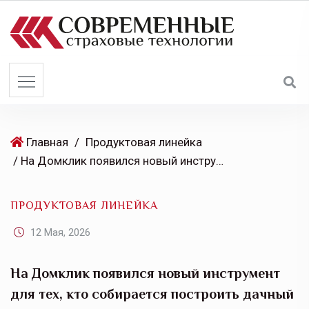
S
k
i
p
t
o
c
o
Главная
/
Продуктовая линейка
n
/ На Домклик появился новый инструмент для тех, кто собирается построить дачный дом на лето
t
e
ПРОДУКТОВАЯ ЛИНЕЙКА
n
t
12 Мая, 2026
На Домклик появился новый инструмент
для тех, кто собирается построить дачный