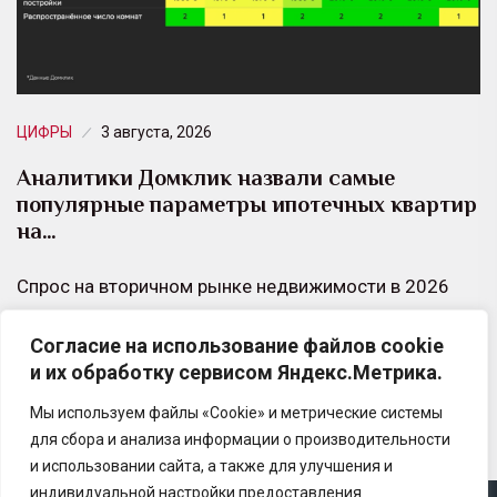
ЦИФРЫ
3 августа, 2026
Аналитики Домклик назвали самые
популярные параметры ипотечных квартир
на…
Спрос на вторичном рынке недвижимости в 2026
году получил новый импульс за счёт смягчения
Согласие на использование файлов cookie
денежно-кредитной политики и роста доступности
и их обработку сервисом Яндекс.Метрика.
рыночных ипотечных…
Мы используем файлы «Cookie» и метрические системы
для сбора и анализа информации о производительности
и использовании сайта, а также для улучшения и
индивидуальной настройки предоставления