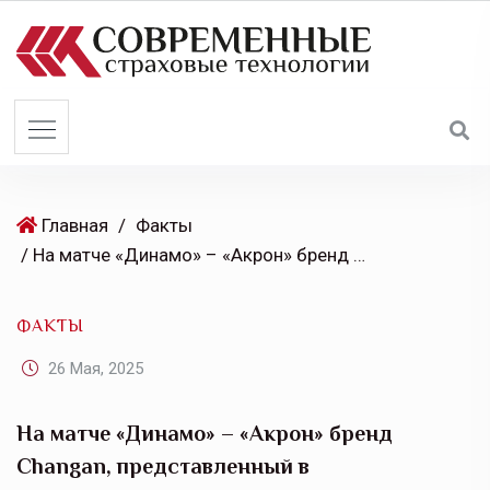
S
k
i
p
t
o
c
o
Главная
/
Факты
n
/ На матче «Динамо» – «Акрон» бренд Changan, представленный в АвтоСпецЦентр Внуково, презентовал автомобиль UNI-S
t
e
ФАКТЫ
n
t
26 Мая, 2025
На матче «Динамо» – «Акрон» бренд
Changan, представленный в