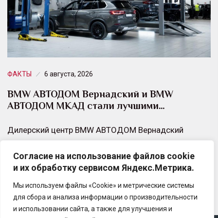
ФАКТЫ
6 августа, 2026
BMW АВТОДОМ Вернадский и BMW
АВТОДОМ МКАД стали лучшими…
Дилерский центр BMW АВТОДОМ Вернадский
удостоен почетной награды от сервиса 2ГИС в
Согласие на использование файлов cookie
номинации «Лучший автосервис в районе Тропарево-
и их обработку сервисом Яндекс.Метрика.
Никулино за 2026 год».
Мы используем файлы «Cookie» и метрические системы
для сбора и анализа информации о производительности
и использовании сайта, а также для улучшения и