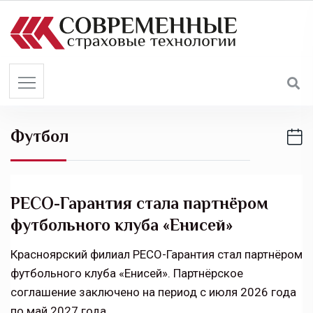
S
k
i
p
t
o
c
Футбол
o
n
t
e
РЕСО-Гарантия стала партнёром
n
футбольного клуба «Енисей»
t
Красноярский филиал РЕСО-Гарантия стал партнёром
футбольного клуба «Енисей». Партнёрское
соглашение заключено на период с июля 2026 года
по май 2027 года.