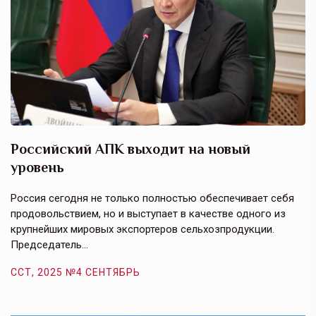
Российский АПК выходит на новый
А
уровень
к
в
е,
Россия сегодня не только полностью обеспечивает себя
Э
продовольствием, но и выступает в качестве одного из
у
крупнейших мировых экспортеров сельхозпродукции.
п
Председатель…
з
ССТ, 2025 №4 СЕНТЯБРЬ
С