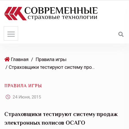
S
k
i
p
t
o
c
o
Главная
/
Правила игры
n
/ Страховщики тестируют систему продаж электронных полисов ОСАГО
t
e
ПРАВИЛА ИГРЫ
n
t
24 Июня, 2015
Страховщики тестируют систему продаж
электронных полисов ОСАГО