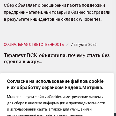
Сбер объявляет о расширении пакета поддержки
предпринимателей, чьи товары и бизнес пострадали
в результате инцидентов на складах Wildberries.
СОЦИАЛЬНАЯ ОТВЕТСТВЕННОСТЬ
7 августа, 2026
Терапевт ВСК объяснила, почему спать без
одеяла в жару…
С наступлением лета многие люди совершают одну
Согласие на использование файлов cookie
и ту же ошибку — пытаются спастись от жары,
и их обработку сервисом Яндекс.Метрика.
полностью отказываясь от любого текстиля…
Мы используем файлы «Cookie» и метрические системы
для сбора и анализа информации о производительности
и использовании сайта, а также для улучшения и
индивидуальной настройки предоставления