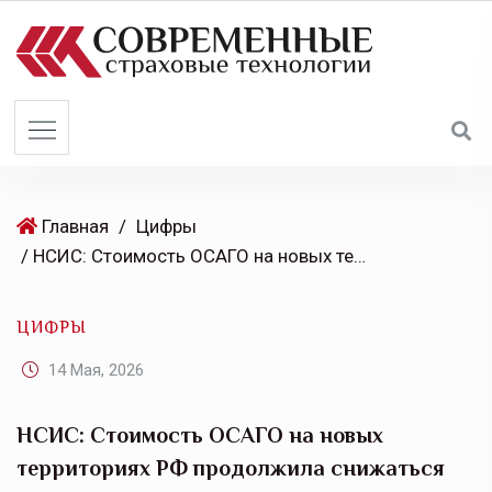
S
k
i
p
t
o
c
o
Главная
/
Цифры
n
/ НСИС: Стоимость ОСАГО на новых территориях РФ продолжила снижаться
t
e
ЦИФРЫ
n
t
14 Мая, 2026
НСИС: Стоимость ОСАГО на новых
территориях РФ продолжила снижаться