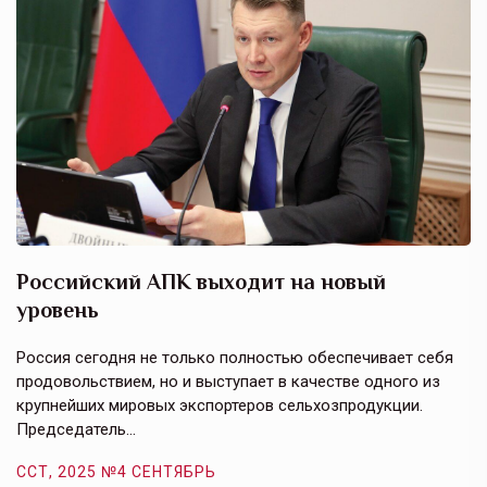
Российский АПК выходит на новый
А
уровень
к
в
е,
Россия сегодня не только полностью обеспечивает себя
Э
продовольствием, но и выступает в качестве одного из
у
крупнейших мировых экспортеров сельхозпродукции.
п
Председатель…
з
ССТ, 2025 №4 СЕНТЯБРЬ
С