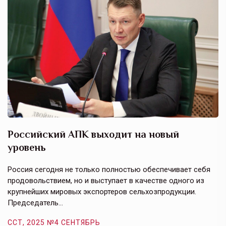
Российский АПК выходит на новый
А
уровень
к
в
е,
Россия сегодня не только полностью обеспечивает себя
Э
продовольствием, но и выступает в качестве одного из
у
крупнейших мировых экспортеров сельхозпродукции.
п
Председатель…
з
ССТ, 2025 №4 СЕНТЯБРЬ
С