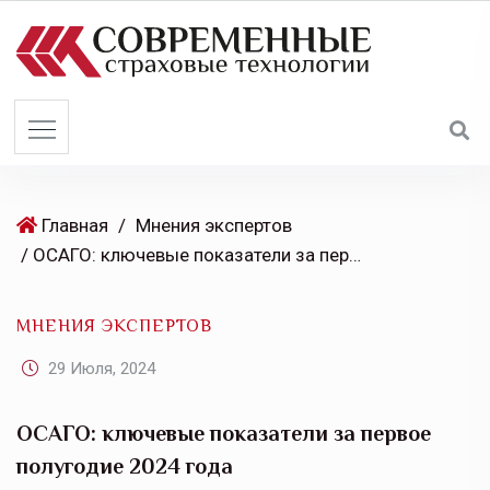
S
k
i
p
t
o
c
o
Главная
/
Мнения экспертов
n
/ ОСАГО: ключевые показатели за первое полугодие 2024 года
t
e
МНЕНИЯ ЭКСПЕРТОВ
n
t
29 Июля, 2024
ОСАГО: ключевые показатели за первое
полугодие 2024 года