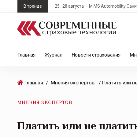
S
В тренде
25–28 августа — MIMS Automobility Санк
k
i
p
t
o
c
Главная
Журнал
Новости страхования
Мн
o
n
t
Главная
/
Мнения экспертов
e
n
t
МНЕНИЯ ЭКСПЕРТОВ
Платить или не платить