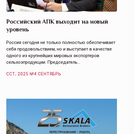
Российский АПК выходит на новый
Агрос
уровень
и кач
Россия сегодня не только полностью обеспечивает
Эффекти
себя продовольствием, но и выступает в качестве
урегули
одного из крупнейших мировых экспортеров
на случ
сельхозпродукции. Председатель…
площаде
ССТ, 2025 №4 СЕНТЯБРЬ
ССТ, 2