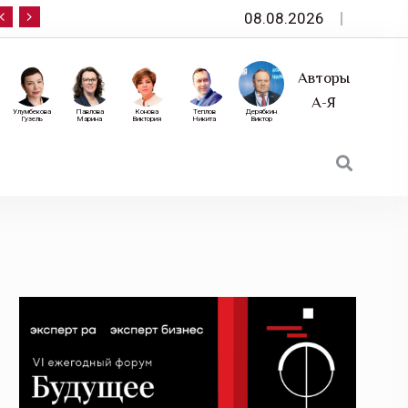
08.08.2026
10 сентября — «Эксперт РА» приглашает на фор
Авторы
А-Я
Улумбекова
Павлова
Конова
Теплов
Дерябкин
Гузель
Марина
Виктория
Никита
Виктор