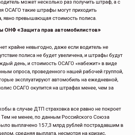
одитель может несколько раз получить штраф, а с
ия ОСАГО такие штрафы могут приходить
а, явно превышающая стоимость полиса.
пы ОНФ «Защита прав автомобилистов»
нет крайне невыгодно, даже если водитель не
тствие полиса не будет увеличена, и штрафы будут
аждый день, и стоимость ОСАГО «набежит» в виде
нным опроса, проведенного нашей рабочей группой,
которые эксплуатируют автомобиль на ежедневной,
полис ОСАГО окупится на штрафах менее, чем за
кобы в случае ДТП страховка все равно не покроет
т. Тем не менее, по данным Российского Союза
 было выплачено 157,3 млрд рублей пострадавшим в
елом, средняя выплата, несмотря на кризис,