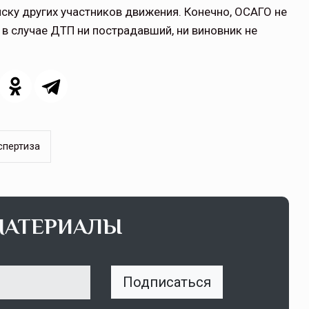
ску других участников движения. Конечно, ОСАГО не
о в случае ДТП ни пострадавший, ни виновник не
щитой
ОСАГО требует переосмысления
Нормативно-правовое регулирование страхового
рическими
рынка в России является одним из наиболее
 но и зона
прогрессивных в мире, однако в отдельных
 исполняющая
областях требует точечной доработки…
спертиза
ССТ, 2025 №4 СЕНТЯБРЬ
МАТЕРИАЛЫ
Подписаться