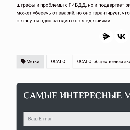
штрафы и проблемы с ГИБДД, но и подвергает ри
может уберечь от аварий, но оно гарантирует, чт
Тамбов — под страховой за
останутся один на один с последствиями.
Тамбовская область — не только
сельскохозяйственный регион с исто
традициями выращивания агрокультур,
рискованного земледелия. Временно
обязанности…
Метки
ОСАГО
ОСАГО: общественная эк
ССТ, 2025 №4 СЕНТЯБРЬ
САМЫЕ ИНТЕРЕСНЫЕ 