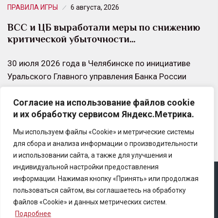
ПРАВИЛА ИГРЫ
6 августа, 2026
ВСС и ЦБ выработали меры по снижению
критической убыточности…
30 июля 2026 года в Челябинске по инициативе
Уральского Главного управления Банка России
состоялось межведомственное совещание по
Согласие на использование файлов cookie
вопросам противодействия страховому
и их обработку сервисом Яндекс.Метрика.
мошенничеству.
Мы используем файлы «Cookie» и метрические системы
для сбора и анализа информации о производительности
и использовании сайта, а также для улучшения и
индивидуальной настройки предоставления
информации. Нажимая кнопку «Принять» или продолжая
Copyright © 2025 Ассоциация «Некоммерческого
пользоваться сайтом, вы соглашаетесь на обработку
партнерство содействия развитию страхового рынка
файлов «Cookie» и данных метрических систем.
«Центр страховой безопасности»
Подробнее