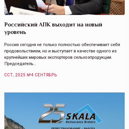
Российский АПК выходит на новый
А
уровень
к
в
е,
Россия сегодня не только полностью обеспечивает себя
Э
продовольствием, но и выступает в качестве одного из
у
крупнейших мировых экспортеров сельхозпродукции.
п
Председатель…
з
ССТ, 2025 №4 СЕНТЯБРЬ
С