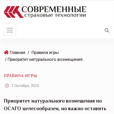
S
k
i
p
t
o
c
o
Главная
/
Правила игры
n
/ Приоритет натурального возмещения по ОСАГО целесообразен, но важно оставить автовладельцам право выбора: итоги парламентских слушаний в Госдуме
t
e
ПРАВИЛА ИГРЫ
n
t
7 Октября, 2025
Приоритет натурального возмещения по
ОСАГО целесообразен, но важно оставить