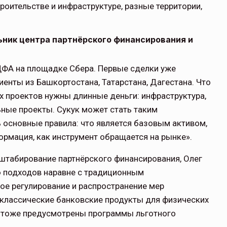
роительстве и инфраструктуре, разные территории,
ьник центра партнёрского финансирования и
ЦФА на площадке Сбера. Первые сделки уже
щитой
ОСАГО требует переосмысления
иенты из Башкортостана, Татарстана, Дагестана. Что
х проектов нужны длинные деньги: инфраструктура,
Нормативно-правовое регулирование страхового
ные проекты. Сукук может стать таким
рическими
рынка в России является одним из наиболее
 но и зона
прогрессивных в мире, однако в отдельных
 основные правила: что является базовым активом,
 исполняющая
областях требует точечной доработки…
рмация, как инструмент обращается на рынке».
ССТ, 2025 №4 СЕНТЯБРЬ
табирование партнёрского финансирования, Олег
 подходов наравне с традиционным
ное регулирование и распространение мер
 классические банковские продукты для физических
а тоже предусмотрены программы льготного