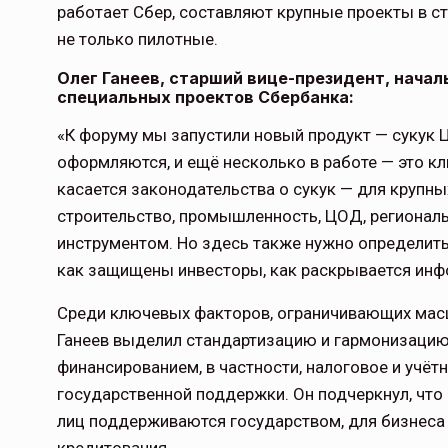
работает Сбер, составляют крупные проекты в ст
не только пилотные.
Олег Ганеев, старший вице-президент, начал
специальных проектов Сбербанка:
«К форуму мы запустили новый продукт — сукук 
Тамбов — под страховой за
оформляются, и ещё несколько в работе — это кл
касается законодательства о сукук — для крупны
Тамбовская область — не только
строительство, промышленность, ЦОД, региональ
сельскохозяйственный регион с исто
традициями выращивания агрокультур,
инструментом. Но здесь также нужно определить
рискованного земледелия. Временно
как защищены инвесторы, как раскрывается инфо
обязанности…
Среди ключевых факторов, ограничивающих масш
ССТ, 2025 №4 СЕНТЯБРЬ
Ганеев выделил стандартизацию и гармонизацию
финансированием, в частности, налоговое и учёт
государственной поддержки. Он подчеркнул, что
лиц поддерживаются государством, для бизнес