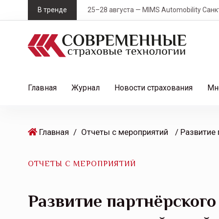
S
В тренде
25–28 августа — MIMS Automobility Санк
k
i
p
t
o
c
Главная
Журнал
Новости страхования
Мн
o
n
t
Главная
/
Отчеты с мероприятий
e
n
t
ОТЧЕТЫ С МЕРОПРИЯТИЙ
Развитие партнёрског