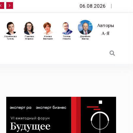
06.08.2026
10 сентября — «Эксперт РА» приглашает на фор
Авторы
А-Я
Улумбекова
Павлова
Конова
Теплов
Дерябкин
Гузель
Марина
Виктория
Никита
Виктор