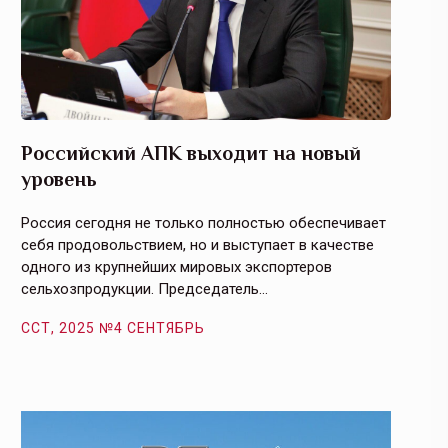
Российский АПК выходит на новый
Агрос
уровень
и кач
Россия сегодня не только полностью обеспечивает
Эффекти
себя продовольствием, но и выступает в качестве
урегули
одного из крупнейших мировых экспортеров
на случ
сельхозпродукции. Председатель…
площаде
ССТ, 2025 №4 СЕНТЯБРЬ
ССТ, 2