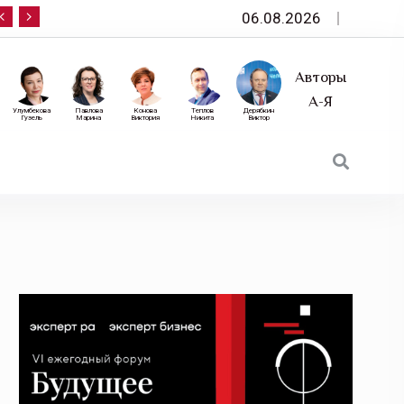
06.08.2026
10 сентября — «Эксперт РА» приглашает на фор
Авторы
А-Я
Улумбекова
Павлова
Конова
Теплов
Дерябкин
Гузель
Марина
Виктория
Никита
Виктор