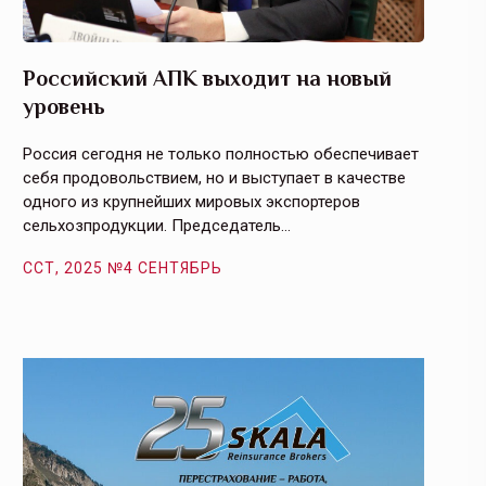
Российский АПК выходит на новый
Агрос
уровень
и кач
Россия сегодня не только полностью обеспечивает
Эффекти
себя продовольствием, но и выступает в качестве
урегули
одного из крупнейших мировых экспортеров
на случ
сельхозпродукции. Председатель…
площаде
ССТ, 2025 №4 СЕНТЯБРЬ
ССТ, 2