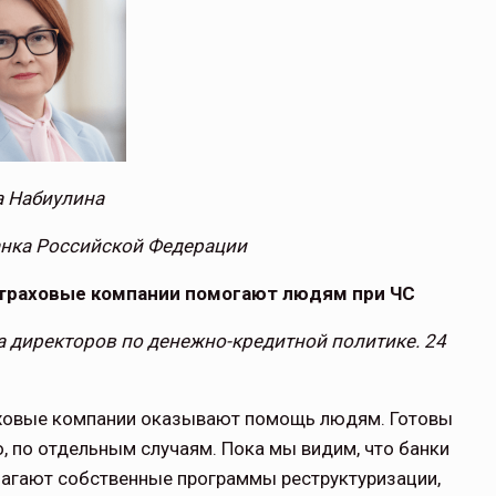
 Набиулина
анка Российской Федерации
и страховые компании помогают людям при ЧС
а директоров по денежно-кредитной политике. 24
раховые компании ока­зывают помощь людям. Готовы
о, по отдельным случаям. Пока мы видим, что банки
лага­ют собственные программы реструкту­ризации,