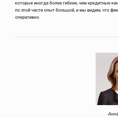
которые иногда более гибкие, чем кредитные кан
по этой части опыт большой, и мы ви­дим, что 
оперативно.
Тамбов — под страховой за
Тамбовская область — не только
сельскохозяйственный регион с исто
традициями выращивания агрокультур,
рискованного земледелия. Временно
обязанности…
ССТ, 2025 №4 СЕНТЯБРЬ
Анна