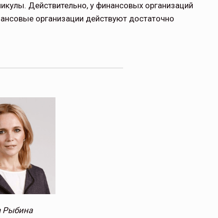
икулы. Действи­тельно, у финансовых организаций
финансовые организации действуют достаточно
щитой
ОСАГО требует переосмысления
Нормативно-правовое регулирование страхового
рическими
рынка в России является одним из наиболее
 но и зона
прогрессивных в мире, однако в отдельных
 исполняющая
областях требует точечной доработки…
ССТ, 2025 №4 СЕНТЯБРЬ
 Рыбина