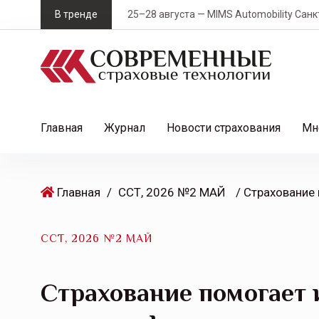
S
В тренде
25–28 августа — MIMS Automobility Санк
k
i
p
t
o
c
Главная
Журнал
Новости страхования
Мн
o
n
t
Главная
/
ССТ, 2026 №2 МАЙ
e
n
t
ССТ, 2026 №2 МАЙ
Страхование помогает 