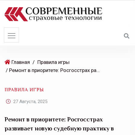
S
k
i
p
t
o
c
o
Главная
/
Правила игры
n
/ Ремонт в приоритете: Росгосстрах развивает новую судебную практику в ОСАГО
t
e
ПРАВИЛА ИГРЫ
n
t
27 Августа, 2025
Ремонт в приоритете: Росгосстрах
развивает новую судебную практику в