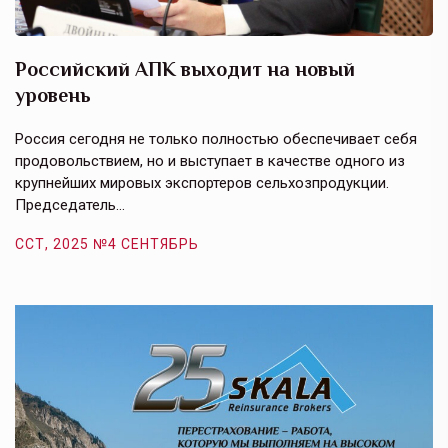
Российский АПК выходит на новый
А
уровень
к
в
е,
Россия сегодня не только полностью обеспечивает себя
Э
продовольствием, но и выступает в качестве одного из
у
крупнейших мировых экспортеров сельхозпродукции.
п
Председатель…
з
ССТ, 2025 №4 СЕНТЯБРЬ
С