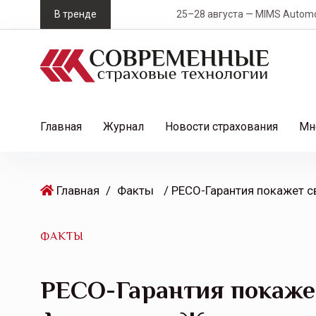
S
В тренде
25–28 августа — MIMS Automobility Сан
k
i
p
t
o
c
Главная
Журнал
Новости страхования
Мн
o
n
t
Главная
/
Факты
e
n
t
ФАКТЫ
РЕСО-Гарантия покаже