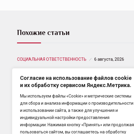
Похожие статьи
СОЦИАЛЬНАЯ ОТВЕТСТВЕННОСТЬ
6 августа, 2026
Эксперты «Абсолют Страхование»
Согласие на использование файлов cookie
рассказали, что делать при укусе
и их обработку сервисом Яндекс.Метрика.
насекомого…
Мы используем файлы «Cookie» и метрические системы
Август — один из самых популярных месяцев для
для сбора и анализа информации о производительности
путешествий и одновременно период высокой
и использовании сайта, а также для улучшения и
активности ос, пчел и других насекомых.
индивидуальной настройки предоставления
информации. Нажимая кнопку «Принять» или продолжая
пользоваться сайтом, вы соглашаетесь на обработку