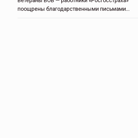
Ветераны ВОВ — работники «Росгосстраха»
поощрены благодарственными письмами…
Тамбов — под страховой за
Тамбовская область — не только
сельскохозяйственный регион с исто
традициями выращивания агрокультур,
рискованного земледелия. Временно
обязанности…
ССТ, 2025 №4 СЕНТЯБРЬ