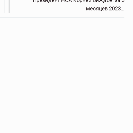
Президент НСА Корней Биждов: за 5
месяцев 2023…
щитой
ОСАГО требует переосмысления
Нормативно-правовое регулирование страхового
рическими
рынка в России является одним из наиболее
 но и зона
прогрессивных в мире, однако в отдельных
 исполняющая
областях требует точечной доработки…
ССТ, 2025 №4 СЕНТЯБРЬ