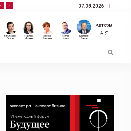
07.08.2026
10 сентября — «Эксперт РА» приглашает на фор
Авторы
А-Я
Улумбекова
Павлова
Конова
Теплов
Дерябкин
Гузель
Марина
Виктория
Никита
Виктор