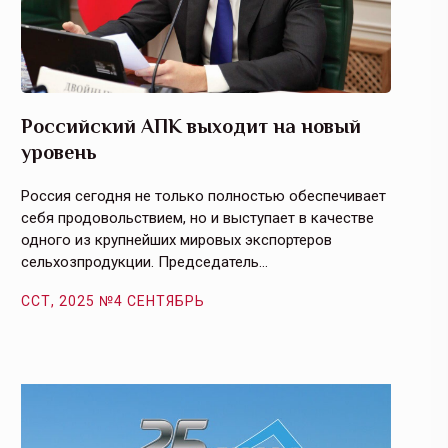
Российский АПК выходит на новый
Агрос
уровень
и кач
Россия сегодня не только полностью обеспечивает
Эффекти
себя продовольствием, но и выступает в качестве
урегули
одного из крупнейших мировых экспортеров
на случ
сельхозпродукции. Председатель…
площаде
ССТ, 2025 №4 СЕНТЯБРЬ
ССТ, 2