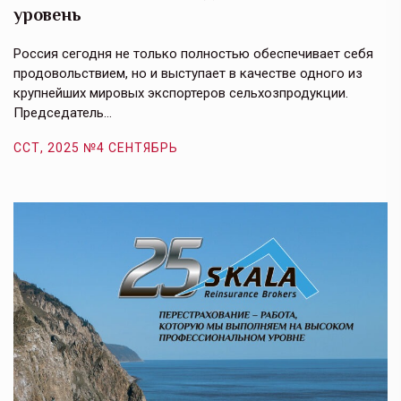
уровень
к
в
е,
Россия сегодня не только полностью обеспечивает себя
Э
продовольствием, но и выступает в качестве одного из
у
крупнейших мировых экспортеров сельхозпродукции.
п
Председатель…
з
ССТ, 2025 №4 СЕНТЯБРЬ
С