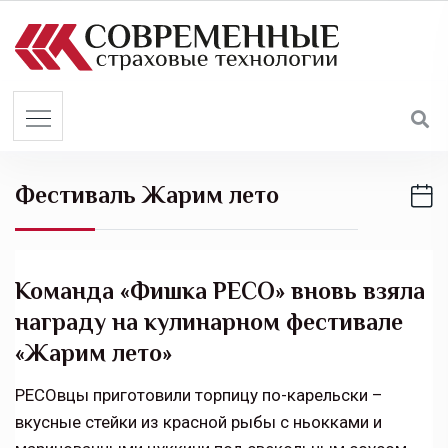
S
k
i
p
t
o
c
Фестиваль Жарим лето
o
n
t
e
Команда «Фишка РЕСО» вновь взяла
n
награду на кулинарном фестивале
t
«Жарим лето»
РЕСОвцы приготовили торпицу по-карельски –
вкусные стейки из красной рыбы с ньокками и