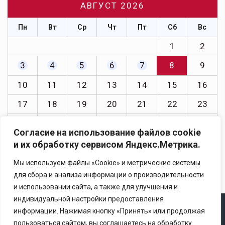
АВГУСТ 2026
Пн
Вт
Ср
Чт
Пт
Сб
Вс
1
2
3
4
5
6
7
8
9
10
11
12
13
14
15
16
17
18
19
20
21
22
23
24
25
26
27
28
29
30
Согласие на использование файлов cookie
31
и их обработку сервисом Яндекс.Метрика.
« Июл
Мы используем файлы «Cookie» и метрические системы
для сбора и анализа информации о производительности
и использовании сайта, а также для улучшения и
индивидуальной настройки предоставления
информации. Нажимая кнопку «Принять» или продолжая
Copyright © 2025 Ассоциация «Некоммерческого
пользоваться сайтом, вы соглашаетесь на обработку