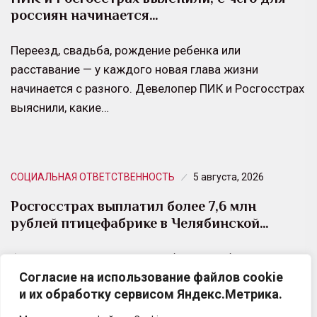
россиян начинается…
Переезд, свадьба, рождение ребенка или
расставание — у каждого новая глава жизни
начинается с разного. Девелопер ПИК и Росгосстрах
выяснили, какие…
СОЦИАЛЬНАЯ ОТВЕТСТВЕННОСТЬ
5 августа, 2026
Росгосстрах выплатил более 7,6 млн
рублей птицефабрике в Челябинской…
Филиал Росгосстраха в Челябинской области
Согласие на использование файлов cookie
выплатил страховое возмещение региональной
и их обработку сервисом Яндекс.Метрика.
птицефабрике после пожара.