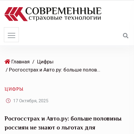
S
k
i
p
t
o
c
o
Главная
/
Цифры
n
/ Росгосстрах и Авто.ру: больше половины россиян не знают о льготах для владельцев электромобилей
t
e
ЦИФРЫ
n
t
17 Октября, 2025
Росгосстрах и Авто.ру: больше половины
россиян не знают о льготах для