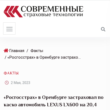
S
k
i
p
t
o
c
o
Главная
/
Факты
n
/ «Росгосстрах» в Оренбурге застраховал по каско автомобиль LEXUS LX600 на 20,4 млн рублей
t
e
ФАКТЫ
n
t
2 Мая, 2023
«Росгосстрах» в Оренбурге застраховал по
каско автомобиль LEXUS LX600 на 20,4