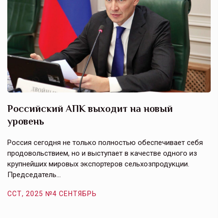
Российский АПК выходит на новый
А
уровень
к
в
е,
Россия сегодня не только полностью обеспечивает себя
Э
продовольствием, но и выступает в качестве одного из
у
крупнейших мировых экспортеров сельхозпродукции.
п
Председатель…
з
ССТ, 2025 №4 СЕНТЯБРЬ
С