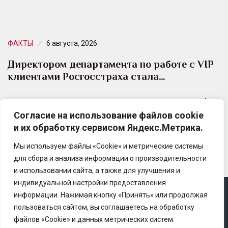
ФАКТЫ
6 августа, 2026
Директором департамента по работе с VIP
клиентами Росгосстраха стала…
Юлия Самсонова возглавила Департамент по работе
Согласие на использование файлов cookie
с VIP клиентами и индивидуального страхования
и их обработку сервисом Яндекс.Метрика.
федеральных клиентов Росгосстраха.
Мы используем файлы «Cookie» и метрические системы
для сбора и анализа информации о производительности
и использовании сайта, а также для улучшения и
индивидуальной настройки предоставления
информации. Нажимая кнопку «Принять» или продолжая
Copyright © 2025 Ассоциация «Некоммерческого
пользоваться сайтом, вы соглашаетесь на обработку
партнерство содействия развитию страхового рынка
файлов «Cookie» и данных метрических систем.
«Центр страховой безопасности»