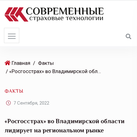
S
k
i
p
t
o
c
o
Главная
/
Факты
n
/ «Росгосстрах» во Владимирской области лидирует на региональном рынке страхования имущества граждан
t
e
ФАКТЫ
n
t
7 Сентября, 2022
«Росгосстрах» во Владимирской области
лидирует на региональном рынке