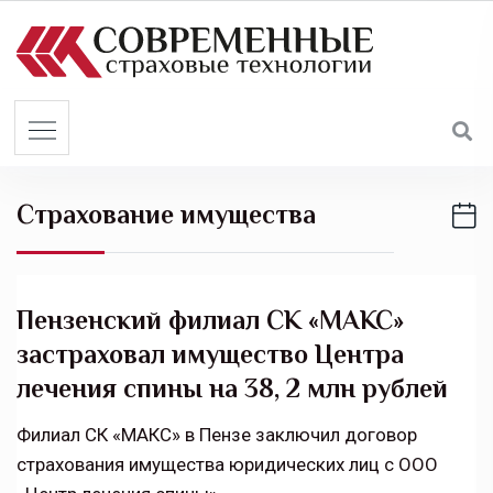
S
k
i
p
t
o
c
Страхование имущества
o
n
t
e
Пензенский филиал СК «МАКС»
n
застраховал имущество Центра
t
лечения спины на 38, 2 млн рублей
Филиал СК «МАКС» в Пензе заключил договор
страхования имущества юридических лиц с ООО