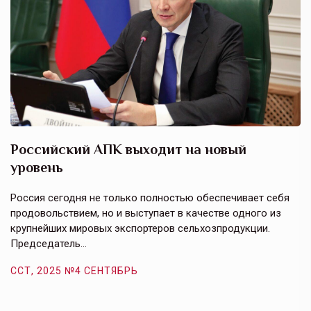
Российский АПК выходит на новый
А
уровень
к
в
е,
Россия сегодня не только полностью обеспечивает себя
Э
продовольствием, но и выступает в качестве одного из
у
крупнейших мировых экспортеров сельхозпродукции.
п
Председатель…
з
ССТ, 2025 №4 СЕНТЯБРЬ
С