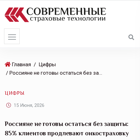
S
k
i
p
t
o
c
o
Главная
/
Цифры
n
/ Россияне не готовы остаться без защиты: 85% клиентов продлевают онкостраховку
t
e
ЦИФРЫ
n
t
15 Июня, 2026
Россияне не готовы остаться без защиты:
85% клиентов продлевают онкостраховку