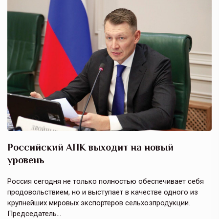
Российский АПК выходит на новый
А
уровень
к
в
е,
Россия сегодня не только полностью обеспечивает себя
Э
продовольствием, но и выступает в качестве одного из
у
крупнейших мировых экспортеров сельхозпродукции.
п
Председатель…
з