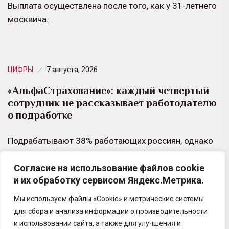
Выплата осуществлена после того, как у 31-летнего
москвича…
ЦИФРЫ
7 августа, 2026
«АльфаСтрахование»: каждый четвертый
сотрудник не рассказывает работодателю
о подработке
Подрабатывают 38% работающих россиян, однако
говорить об этом на основной работе готовы далеко
Согласие на использование файлов cookie
не все. Каждый четвертый признался, что
и их обработку сервисом Яндекс.Метрика.
работодатель не…
Мы используем файлы «Cookie» и метрические системы
для сбора и анализа информации о производительности
и использовании сайта, а также для улучшения и