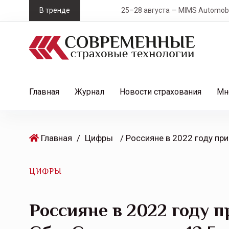
S
В тренде
25–28 августа — MIMS Automobility Сан
k
i
p
t
o
c
Главная
Журнал
Новости страхования
Мн
o
n
t
Главная
/
Цифры
e
n
t
ЦИФРЫ
Россияне в 2022 году 