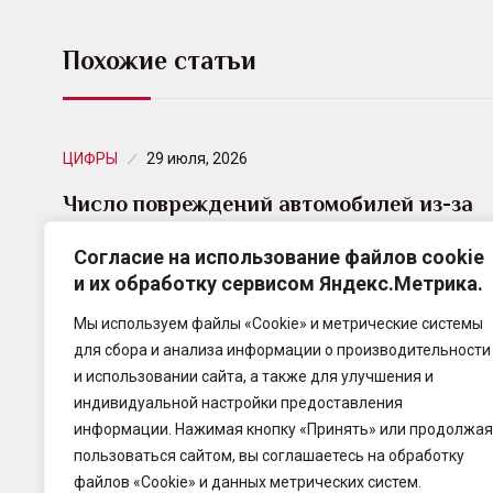
Похожие статьи
ЦИФРЫ
29 июля, 2026
Число повреждений автомобилей из-за
падения деревьев и других предметов…
Согласие на использование файлов cookie
и их обработку сервисом Яндекс.Метрика.
Специалисты СберСтрахования
проанализировали обращения клиентов по каско
Мы используем файлы «Cookie» и метрические системы
за январь–июнь 2026 года и выяснили, что число
для сбора и анализа информации о производительности
повреждений автомобилей из-за падения
и использовании сайта, а также для улучшения и
деревьев, ветвей,…
индивидуальной настройки предоставления
информации. Нажимая кнопку «Принять» или продолжая
пользоваться сайтом, вы соглашаетесь на обработку
файлов «Cookie» и данных метрических систем.