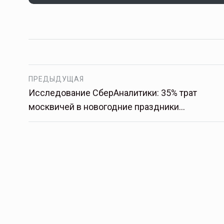
Тамбов — под страховой за
Тамбовская область — не только
сельскохозяйственный регион с исто
ПРЕДЫДУЩАЯ
традициями выращивания агрокультур,
рискованного земледелия. Временно
Исследование СберАналитики: 35% трат
обязанности…
москвичей в новогодние праздники…
ССТ, 2025 №4 СЕНТЯБРЬ