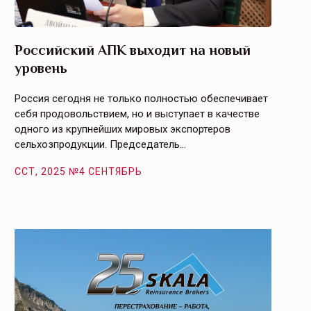
Российский АПК выходит на новый
Агрос
уровень
и кач
Россия сегодня не только полностью обеспечивает
Эффекти
себя продовольствием, но и выступает в качестве
урегули
одного из крупнейших мировых экспортеров
на случ
сельхозпродукции. Председатель…
площаде
ССТ, 2025 №4 СЕНТЯБРЬ
ССТ, 2