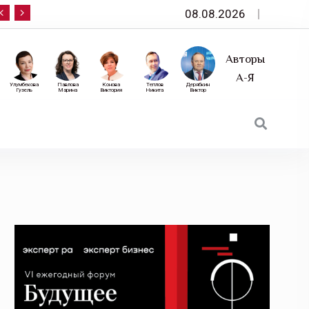
08.08.2026
10 сентября — «Эксперт РА» приглашает на фор
Авторы
А-Я
Улумбекова
Павлова
Конова
Теплов
Дерябкин
Гузель
Марина
Виктория
Никита
Виктор