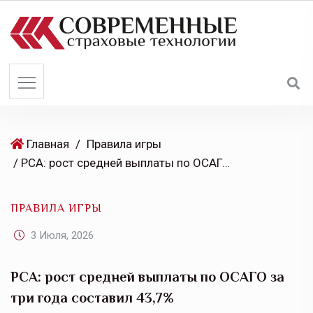
S
k
i
p
t
o
c
o
Главная
/
Правила игры
n
/ РСА: рост средней выплаты по ОСАГО за три года составил 43,7%
t
e
ПРАВИЛА ИГРЫ
n
t
3 Июля, 2026
РСА: рост средней выплаты по ОСАГО за
три года составил 43,7%