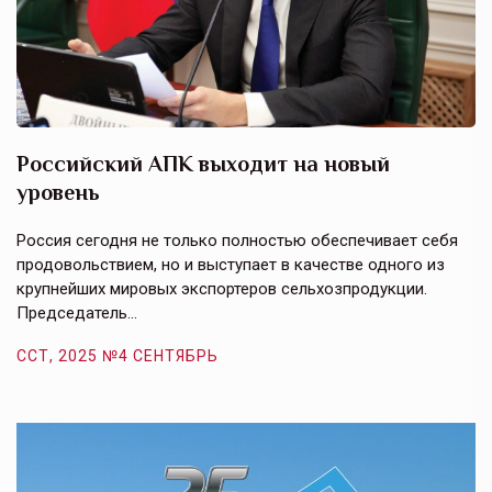
Российский АПК выходит на новый
А
уровень
к
в
е,
Россия сегодня не только полностью обеспечивает себя
Э
продовольствием, но и выступает в качестве одного из
у
крупнейших мировых экспортеров сельхозпродукции.
п
Председатель…
з
ССТ, 2025 №4 СЕНТЯБРЬ
С