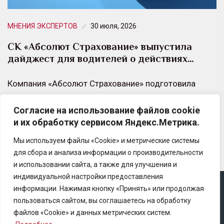
МНЕНИЯ ЭКСПЕРТОВ
30 июля, 2026
СК «Абсолют Страхование» выпустила
дайджест для водителей о действиях…
Компания «Абсолют Страхование» подготовила
новый выпуск дайджеста корпоративного медиа
Согласие на использование файлов cookie
«ИРИСКИ», посвященный действиям при дорожно-
и их обработку сервисом Яндекс.Метрика.
транспортных происшествиях.
Мы используем файлы «Cookie» и метрические системы
для сбора и анализа информации о производительности
и использовании сайта, а также для улучшения и
индивидуальной настройки предоставления
информации. Нажимая кнопку «Принять» или продолжая
Copyright © 2025 Ассоциация «Некоммерческого
пользоваться сайтом, вы соглашаетесь на обработку
партнерство содействия развитию страхового рынка
файлов «Cookie» и данных метрических систем.
«Центр страховой безопасности»