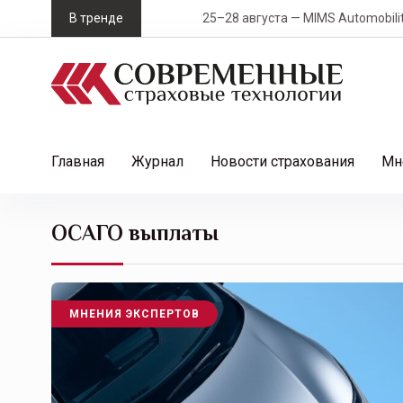
S
В тренде
25–28 августа — MIMS Automobility Санк
k
i
p
t
o
c
Главная
Журнал
Новости страхования
Мн
o
n
t
ОСАГО выплаты
e
n
t
МНЕНИЯ ЭКСПЕРТОВ