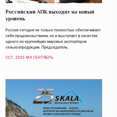
Российский АПК выходит на новый
Агрос
уровень
и кач
Россия сегодня не только полностью обеспечивает
Эффекти
себя продовольствием, но и выступает в качестве
урегули
одного из крупнейших мировых экспортеров
на случ
сельхозпродукции. Председатель…
площаде
ССТ, 2025 №4 СЕНТЯБРЬ
ССТ, 2