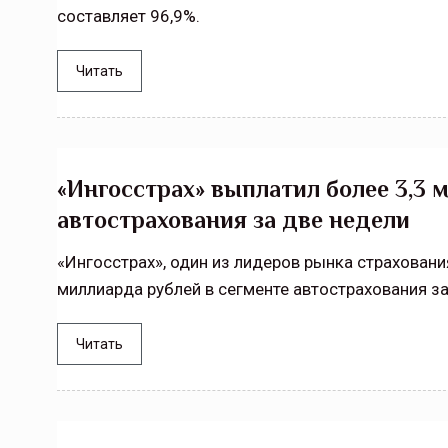
составляет 96,9%.
Тамбов — под страховой за
Читать
Тамбовская область — не только
сельскохозяйственный регион с исто
традициями выращивания агрокультур,
рискованного земледелия. Временно
обязанности…
«Ингосстрах» выплатил более 3,3 
автострахования за две недели
ССТ, 2025 №4 СЕНТЯБРЬ
«Ингосстрах», один из лидеров рынка страховани
миллиарда рублей в сегменте автострахования за
Читать