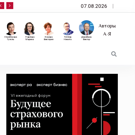
07.08.2026
10 сентября — «Эксперт РА» приглашает на фор
Авторы
А-Я
Улумбекова
Павлова
Конова
Теплов
Дерябкин
Гузель
Марина
Виктория
Никита
Виктор