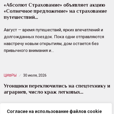
«Абсолют Страхование» объявляет акцию
«Солнечное предложение» на страхование
путешествий…
Август — время путешествий, ярких впечатлений и
долгожданных поездок. Пока одни отправляются
навстречу новым открытиям, дом остается без
привычного внимания и…
ЦИФРЫ
30 июля, 2026
Угонщики переключились на спецтехнику и
аграриев, число краж легковых…
По итогам первого полугодия 2026 года в России
Согласие на использование файлов cookie
число угонов снизилось примерно на 40% по