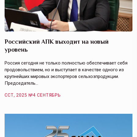
Российский АПК выходит на новый
А
уровень
к
в
е,
Россия сегодня не только полностью обеспечивает себя
Э
продовольствием, но и выступает в качестве одного из
у
крупнейших мировых экспортеров сельхозпродукции.
п
Председатель…
з
ССТ, 2025 №4 СЕНТЯБРЬ
С