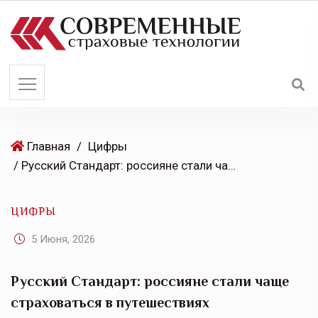
S
k
i
p
t
o
c
o
Главная
/
Цифры
n
/ Русский Стандарт: россияне стали чаще страховаться в путешествиях
t
e
ЦИФРЫ
n
t
5 Июня, 2026
Русский Стандарт: россияне стали чаще
страховаться в путешествиях