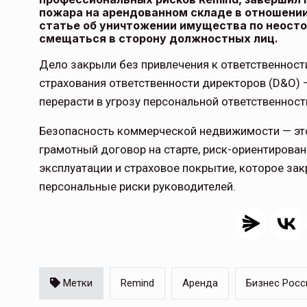
пожара на арендованном складе в отношении
статье об уничтожении имущества по неосто
смещаться в сторону должностных лиц.
Дело закрыли без привлечения к ответственности
страхования ответственности директоров (D&O)
Тамбов — под страховой за
перерасти в угрозу персональной ответственност
Тамбовская область — не только
Безопасность коммерческой недвижимости — это 
сельскохозяйственный регион с исто
традициями выращивания агрокультур,
грамотный договор на старте, риск-ориентирован
рискованного земледелия. Временно
эксплуатации и страховое покрытие, которое зак
обязанности…
персональные риски руководителей.
ССТ, 2025 №4 СЕНТЯБРЬ
Метки
Remind
Аренда
Бизнес Росс