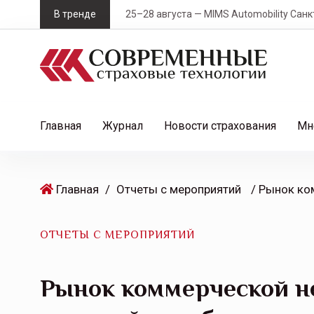
S
В тренде
25–28 августа — MIMS Automobility Санк
k
i
p
t
o
c
Главная
Журнал
Новости страхования
Мн
o
n
t
Главная
/
Отчеты с мероприятий
e
n
t
ОТЧЕТЫ С МЕРОПРИЯТИЙ
Рынок коммерческой н