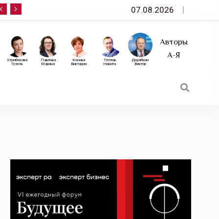
07.08.2026
10 сентября — «Эксперт РА» приглашает на фор
Авторы
А-Я
Улумбекова
Павлова
Конова
Теплов
Дерябкин
Гузель
Марина
Виктория
Никита
Виктор