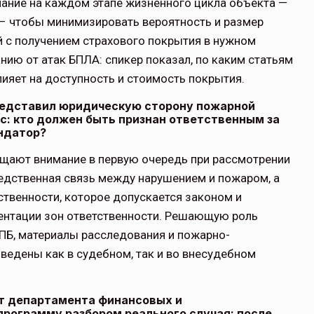
имание на каждом этапе жизненного цикла объекта —
 – чтобы минимизировать вероятность и размер
й с получением страхового покрытия в нужном
ию от атак БПЛА: спикер показал, по каким статьям
лияет на доступность и стоимость покрытия.
 представил юридическую сторону пожарной
ос: кто должен быть признан ответственным за
ндатор?
ащают внимание в первую очередь при рассмотрении
ледственная связь между нарушением и пожаром, а
ственности, которое допускается законом и
ментации зон ответственности. Решающую роль
ПБ, материалы расследования и пожарно-
ведены как в судебном, так и во внесудебном
т департамента финансовых и
программу разбором реального случая: после