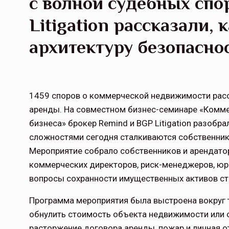
с волной судебных спо
Litigation рассказали, 
архитектуру безопасно
1459 споров о коммерческой недвижимости рассм
аренды. На совместном бизнес-семинаре «Комме
бизнеса» брокер Remind и BGP Litigation разобр
сложностями сегодня сталкиваются собственни
Мероприятие собрало собственников и арендат
коммерческих директоров, риск-менеджеров, юри
вопросы сохранности имущественных активов ст
Программа мероприятия была выстроена вокруг т
обнулить стоимость объекта недвижимости или
расторжение договора аренды, пожар и личная о