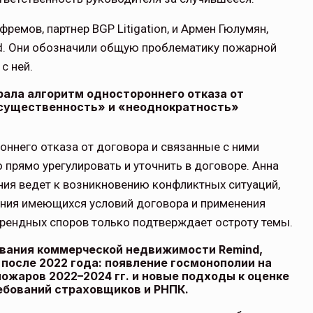
емов, партнер BGP Litigation, и Армен Гюлумян,
d. Они обозначили общую проблематику пожарной
с ней.
брала алгоритм одностороннего отказа от
«существенность» и «неоднократность»
ннего отказа от договора и связанные с ними
прямо урегулировать и уточнить в договоре. Анна
ания ведет к возникновению конфликтных ситуаций,
ния имеющихся условий договора и применения
арендных споров только подтверждает остроту темы.
ования коммерческой недвижимости Remind,
 после 2022 года: появление госмонополии на
ожаров 2022–2024 гг. и новые подходы к оценке
ребований страховщиков и РНПК.