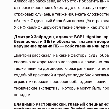
Александр рассказал, на что стоит обратить вн
от проектирования объекта до его эксплуатации
страховых случаев, а также избежать сложносте
объеме. Отдельный блок был посвящён страхован
УК РФ квалифицируются такие случаи и как это в
Дмитрий Забродин, адвокат BGP Litigation,
безопасности (ПБ) и обозначил главный вопр
нарушение правил ПБ — собственник или аре
Дмитрий рассказал, на какие факторы суды обр
споров о пожаре: место возгорания, причинно-с
также наличие договорного разграничения ответ
судебной практикой и требует подробной регла
играют материалы проверок соблюдения правил 
технические экспертизы, которые могут быть про
порядке.
Владимир Растошинский, главный специалис
профессиональных рисков Remind, завершил 