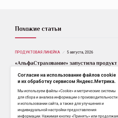
Похожие статьи
ПРОДУКТОВАЯ ЛИНЕЙКА
5 августа, 2026
«АльфаСтрахование» запустила продукт
«КиберПРОСТО» для малого и среднего
Согласие на использование файлов cookie
бизнеса
и их обработку сервисом Яндекс.Метрика.
«АльфаСтрахование» запустила «коробочное»
Мы используем файлы «Cookie» и метрические системы
решение по киберстрахованию для предприятий
для сбора и анализа информации о производительности
малого и среднего бизнеса – «КиберПРОСТО» –
и использовании сайта, а также для улучшения и
без аудитов и с быстрой выплатой.
индивидуальной настройки предоставления
информации. Нажимая кнопку «Принять» или продолжая