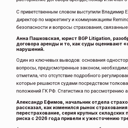
С приветственным словом выступили Владимир Ефр
директор по маркетингу и коммуникациям Remin
безопасности и вопросы страхования, связанные 
Анна Пашковская, юрист BGP Litigation, разо
договора аренды и то, как суды оценивают 
нарушений.
Один из ключевых выводов: основания односторо
вопросы, предусмотренные законом, необходимо 
отметила, что отсутствие подробного регулиров
которые решаются судами посредством толкова
положений ГК РФ. Статистика по рассмотрению 
Александр Ефимов, начальник отдела страх
рассказал, как изменился рынок страхования
перестрахование, серия крупных складских п
риска с 2026 года привели к ужесточению т