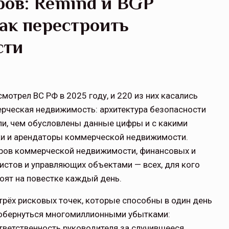
ров: Remind и BGP
как перестроить
сти
отрел ВС РФ в 2025 году, и 220 из них касались
рческая недвижимость: архитектура безопасности
али, чем обусловлены данные цифры и с какими
ки и арендаторы коммерческой недвижимости.
оров коммерческой недвижимости, финансовых и
стов и управляющих объектами — всех, для кого
оят на повестке каждый день.
рёх рисковых точек, которые способны в один день
 обернуться многомиллионными убытками:
тветственность руководителя за случившееся.