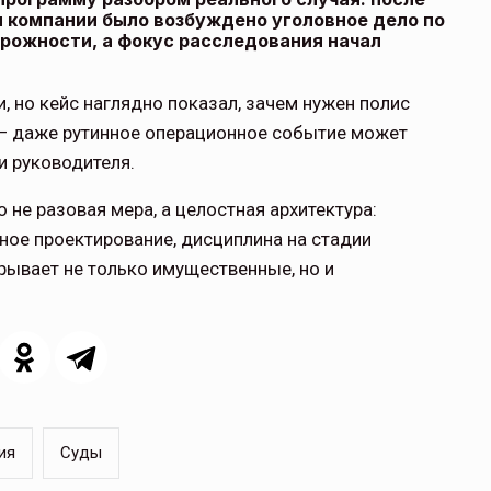
 компании было возбуждено уголовное дело по
рожности, а фокус расследования начал
, но кейс наглядно показал, зачем нужен полис
 — даже рутинное операционное событие может
щитой
ОСАГО требует переосмысления
и руководителя.
Нормативно-правовое регулирование страхового
не разовая мера, а целостная архитектура:
рическими
рынка в России является одним из наиболее
 но и зона
прогрессивных в мире, однако в отдельных
ное проектирование, дисциплина на стадии
 исполняющая
областях требует точечной доработки…
рывает не только имущественные, но и
ССТ, 2025 №4 СЕНТЯБРЬ
ия
Суды