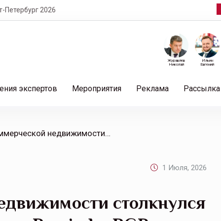
т-Петербург 2026
Журавлев
Ильин
Николай
Евгений
ения экспертов
Мероприятия
Реклама
Рассылка
/ Рынок коммерческой недвижимости столкнулся с волной судебных споров: Remind и BGP Litigation рассказали, как перестроить архитектуру безопасности
1 Июля, 2026
едвижимости столкнулся