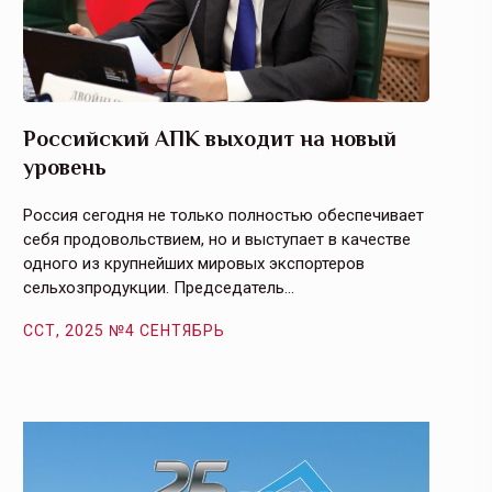
Российский АПК выходит на новый
Агрос
уровень
и кач
Россия сегодня не только полностью обеспечивает
Эффекти
себя продовольствием, но и выступает в качестве
урегули
одного из крупнейших мировых экспортеров
на случ
сельхозпродукции. Председатель…
площаде
ССТ, 2025 №4 СЕНТЯБРЬ
ССТ, 2