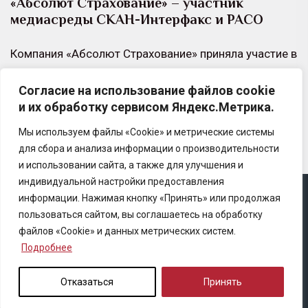
«Абсолют Страхование» – участник
медиасреды СКАН-Интерфакс и РАСО
Компания «Абсолют Страхование» приняла участие в
экспертной дискуссии «Стоит ли экономить на PR в
Согласие на использование файлов cookie
период турбулентности?», организованной СКАН-
и их обработку сервисом Яндекс.Метрика.
Интерфакс при поддержке Российской…
Мы используем файлы «Cookie» и метрические системы
для сбора и анализа информации о производительности
и использовании сайта, а также для улучшения и
индивидуальной настройки предоставления
информации. Нажимая кнопку «Принять» или продолжая
Copyright © 2025 Ассоциация «Некоммерческого
пользоваться сайтом, вы соглашаетесь на обработку
партнерство содействия развитию страхового рынка
файлов «Cookie» и данных метрических систем.
«Центр страховой безопасности»
Подробнее
Правила републикации
Отказаться
Принять
Политика конфиденциальности