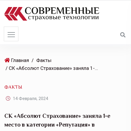
S
k
i
p
t
o
c
o
Главная
/
Факты
n
/ СК «Абсолют Страхование» заняла 1-е место в категории «Репутация» в независимом рейтинге по цифровизации страховщиков
t
e
ФАКТЫ
n
t
14 Февраля, 2024
СК «Абсолют Страхование» заняла 1-е
место в категории «Репутация» в