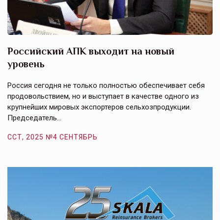
Российский АПК выходит на новый
А
уровень
к
в
е,
Россия сегодня не только полностью обеспечивает себя
Э
продовольствием, но и выступает в качестве одного из
у
крупнейших мировых экспортеров сельхозпродукции.
п
Председатель…
з
ССТ, 2025 №4 СЕНТЯБРЬ
С