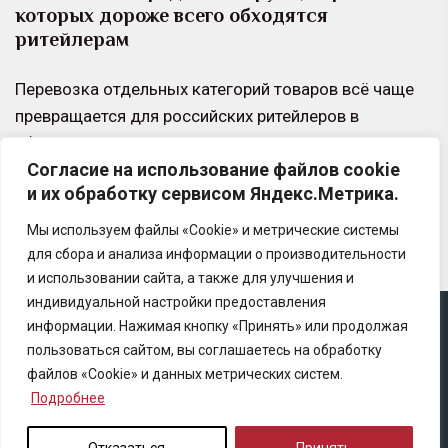
которых дороже всего обходятся
ритейлерам
Перевозка отдельных категорий товаров всё чаще
превращается для российских ритейлеров в
убыточное направление: логистические затраты,
Согласие на использование файлов cookie
повреждения и потери «съедают» значительную
и их обработку сервисом Яндекс.Метрика.
часть…
Мы используем файлы «Cookie» и метрические системы
для сбора и анализа информации о производительности
и использовании сайта, а также для улучшения и
индивидуальной настройки предоставления
информации. Нажимая кнопку «Принять» или продолжая
Copyright © 2025 Ассоциация «Некоммерческого
пользоваться сайтом, вы соглашаетесь на обработку
партнерство содействия развитию страхового рынка
файлов «Cookie» и данных метрических систем.
«Центр страховой безопасности»
Подробнее
Правила републикации