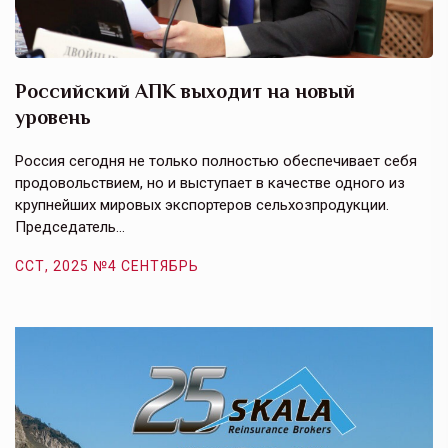
Российский АПК выходит на новый
А
уровень
к
в
е,
Россия сегодня не только полностью обеспечивает себя
Э
продовольствием, но и выступает в качестве одного из
у
крупнейших мировых экспортеров сельхозпродукции.
п
Председатель…
з
ССТ, 2025 №4 СЕНТЯБРЬ
С