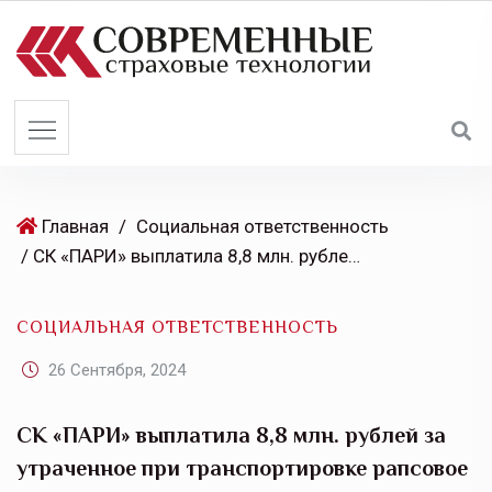
S
k
i
p
t
o
c
o
Главная
/
Социальная ответственность
n
/ СК «ПАРИ» выплатила 8,8 млн. рублей за утраченное при транспортировке рапсовое масло
t
e
СОЦИАЛЬНАЯ ОТВЕТСТВЕННОСТЬ
n
t
26 Сентября, 2024
СК «ПАРИ» выплатила 8,8 млн. рублей за
утраченное при транспортировке рапсовое