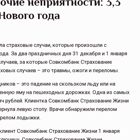
очие неприятности: 3,3
Нового года
а страховые случаи, которые произошли с
да. За два праздничных дня 31 декабря и 1 января
случаев, за которые Совкомбанк Страхование
ховых случаев – это травмы, ожоги и переломы.
иков – это падение на скользком льду или на
еженную яму на пешеходных дорожках. Одна из самых
яч рублей. Клиентка Совкомбанк Страхование Жизни
ернула левую стопу. Врачи обнаружили перелом
перелом лодыжки.
 клиент Совкомбанк Страхование Жизни 1 января
и ключицу. Совкомбанк Страхование Жизни