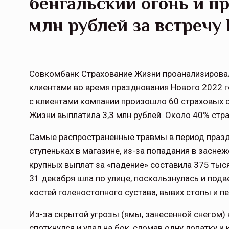
бенгальский огонь и пр
млн рублей за встречу 
Совкомбанк Страхование Жизни проанализировал
клиентами во время празднования Нового 2022 го
с клиентами компании произошло 60 страховых 
Жизни выплатила 3,3 млн рублей. Около 40% стра
Самые распространенные травмы в период праздн
ступеньках в магазине, из-за попадания в засн
крупных выплат за «падение» составила 375 тыс
31 декабря шла по улице, поскользнулась и подв
костей голеностопного сустава, вывих стопы и 
Из-за скрытой угрозы (ямы, занесенной снегом)
споткнулся и упал на бок, сломав одну лопатку 