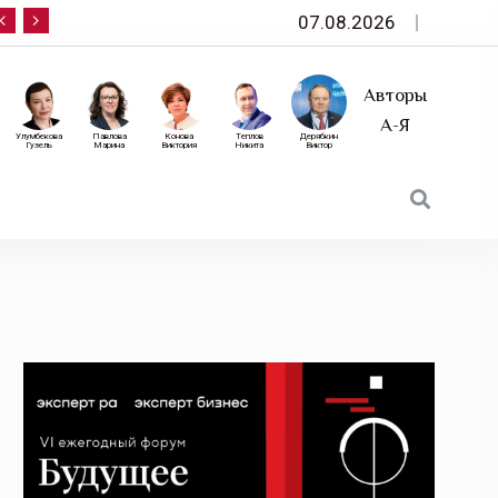
07.08.2026
10 сентября — «Эксперт РА» приглашает на фор
Авторы
А-Я
Улумбекова
Павлова
Конова
Теплов
Дерябкин
Гузель
Марина
Виктория
Никита
Виктор