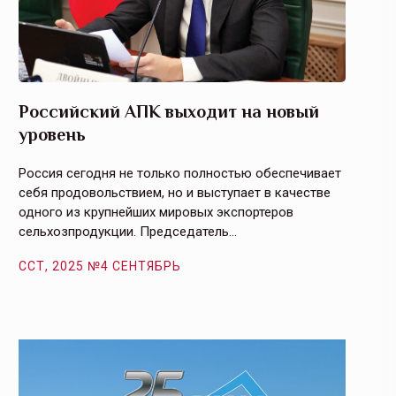
Российский АПК выходит на новый
Агрос
уровень
и кач
Россия сегодня не только полностью обеспечивает
Эффекти
себя продовольствием, но и выступает в качестве
урегули
одного из крупнейших мировых экспортеров
на случ
сельхозпродукции. Председатель…
площаде
ССТ, 2025 №4 СЕНТЯБРЬ
ССТ, 2