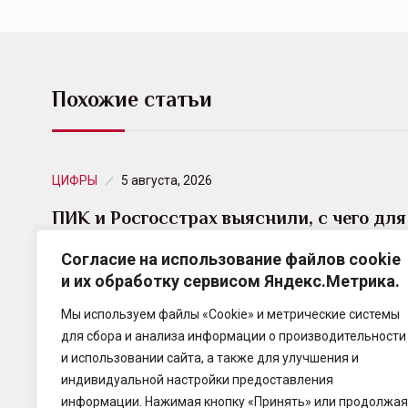
Похожие статьи
ЦИФРЫ
5 августа, 2026
ПИК и Росгосстрах выяснили, с чего для
россиян начинается…
Согласие на использование файлов cookie
и их обработку сервисом Яндекс.Метрика.
Переезд, свадьба, рождение ребенка или
расставание — у каждого новая глава жизни
Мы используем файлы «Cookie» и метрические системы
начинается с разного. Девелопер ПИК и
для сбора и анализа информации о производительности
Росгосстрах выяснили, какие…
и использовании сайта, а также для улучшения и
индивидуальной настройки предоставления
информации. Нажимая кнопку «Принять» или продолжая