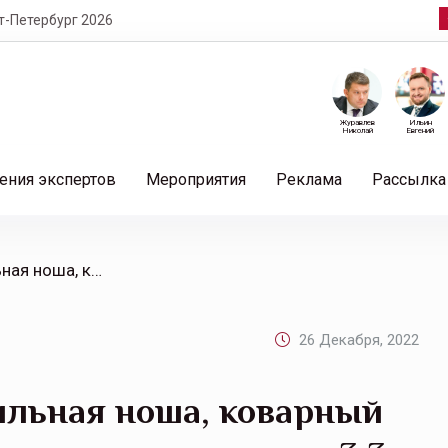
т-Петербург 2026
Журавлев
Ильин
Николай
Евгений
ения экспертов
Мероприятия
Реклама
Рассылка
/ Скрытая угроза, непосильная ноша, коварный бенгальский огонь и прочие неприятности: 3,3 млн рублей за встречу Нового года
26 Декабря, 2022
ильная ноша, коварный