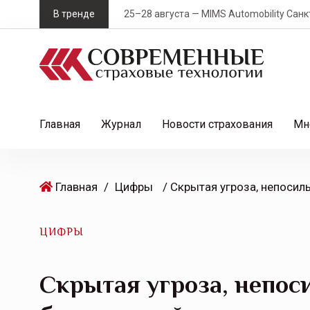
S
В тренде
25–28 августа — MIMS Automobility Санк
k
i
p
t
o
c
Главная
Журнал
Новости страхования
Мн
o
n
t
Главная
/
Цифры
e
n
t
ЦИФРЫ
Скрытая угроза, непос