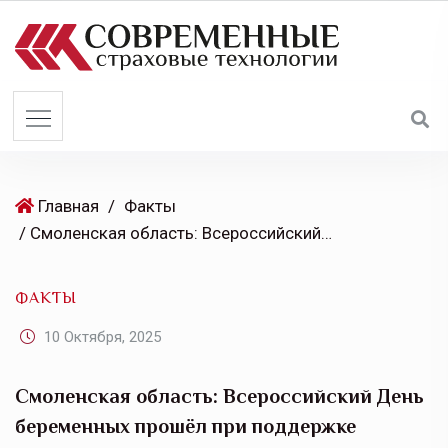
S
k
i
p
t
o
c
o
Главная
/
Факты
n
/ Смоленская область: Всероссийский День беременных прошёл при поддержке «МАКС-М»
t
e
ФАКТЫ
n
t
10 Октября, 2025
Смоленская область: Всероссийский День
беременных прошёл при поддержке