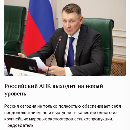
Российский АПК выходит на новый
А
уровень
к
в
е,
Россия сегодня не только полностью обеспечивает себя
Э
продовольствием, но и выступает в качестве одного из
у
крупнейших мировых экспортеров сельхозпродукции.
п
Председатель…
з