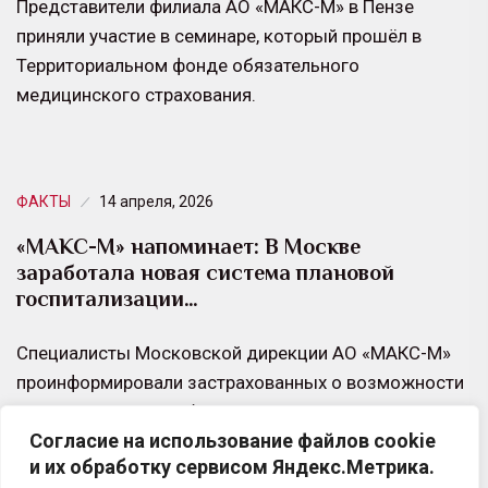
Представители филиала АО «МАКС-М» в Пензе
приняли участие в семинаре, который прошёл в
Территориальном фонде обязательного
медицинского страхования.
ФАКТЫ
14 апреля, 2026
«МАКС-М» напоминает: В Москве
заработала новая система плановой
госпитализации…
Специалисты Московской дирекции АО «МАКС-М»
проинформировали застрахованных о возможности
самостоятельно выбирать стационар и дату
Согласие на использование файлов cookie
планового лечения через приложение в новом
и их обработку сервисом Яндекс.Метрика.
цифровом сервисе…