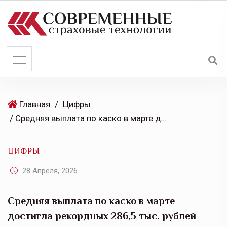
S
k
i
p
t
o
c
o
Главная
/
Цифры
n
/ Средняя выплата по каско в марте достигла рекордных 286,5 тыс. рублей
t
e
ЦИФРЫ
n
t
28 Апреля, 2026
Средняя выплата по каско в марте
достигла рекордных 286,5 тыс. рублей