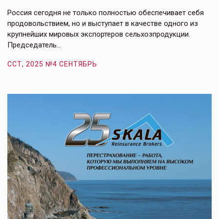
в
е,
Россия сегодня не только полностью обеспечивает себя
Э
продовольствием, но и выступает в качестве одного из
у
крупнейших мировых экспортеров сельхозпродукции.
п
Председатель…
з
ССТ, 2025 №4 СЕНТЯБРЬ
С