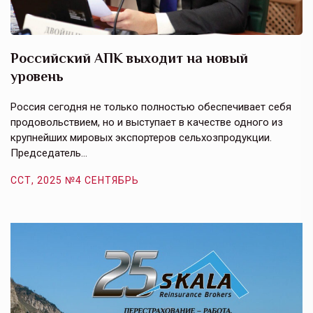
Российский АПК выходит на новый
А
уровень
к
в
е,
Россия сегодня не только полностью обеспечивает себя
Э
продовольствием, но и выступает в качестве одного из
у
крупнейших мировых экспортеров сельхозпродукции.
п
Председатель…
з
ССТ, 2025 №4 СЕНТЯБРЬ
С