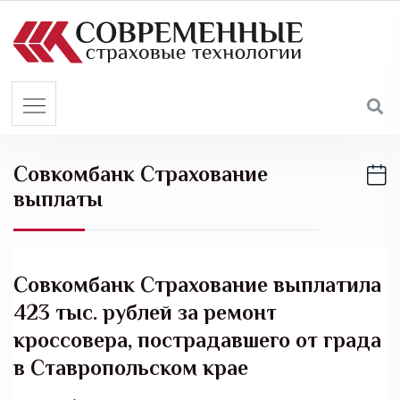
S
k
i
p
t
o
c
Совкомбанк Страхование
o
выплаты
n
t
e
n
Совкомбанк Страхование выплатила
t
423 тыс. рублей за ремонт
кроссовера, пострадавшего от града
в Ставропольском крае