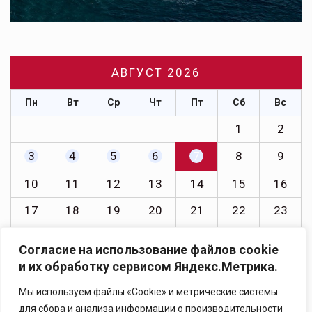
АВГУСТ 2026
Пн
Вт
Ср
Чт
Пт
Сб
Вс
1
2
3
4
5
6
7
8
9
10
11
12
13
14
15
16
17
18
19
20
21
22
23
24
25
26
27
28
29
30
Согласие на использование файлов cookie
31
и их обработку сервисом Яндекс.Метрика.
« Июл
Мы используем файлы «Cookie» и метрические системы
для сбора и анализа информации о производительности