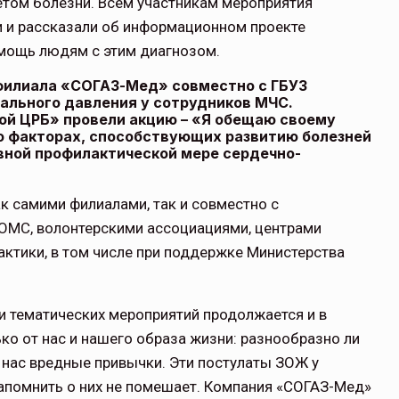
четом болезни. Всем участникам мероприятия
и и рассказали об информационном проекте
мощь людям с этим диагнозом.
щитой
ОСАГО требует переосмысления
филиала «СОГАЗ-Мед» совместно с ГБУЗ
ального давления у сотрудников МЧС.
Нормативно-правовое регулирование страхового
ой ЦРБ» провели акцию – «Я обещаю своему
рическими
рынка в России является одним из наиболее
о факторах, способствующих развитию болезней
 но и зона
прогрессивных в мире, однако в отдельных
вной профилактической мере сердечно-
 исполняющая
областях требует точечной доработки…
ССТ, 2025 №4 СЕНТЯБРЬ
к самими филиалами, так и совместно с
ОМС, волонтерскими ассоциациями, центрами
ктики, в том числе при поддержке Министерства
и тематических мероприятий продолжается и в
ко от нас и нашего образа жизни: разнообразно ли
у нас вредные привычки. Эти постулаты ЗОЖ у
 напомнить о них не помешает. Компания «СОГАЗ-Мед»