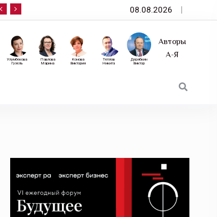
08.08.2026
10 сентября — «Эксперт РА» приглашает на фор
Авторы
А-Я
Улумбекова
Павлова
Конова
Теплов
Дерябкин
Гузель
Марина
Виктория
Никита
Виктор