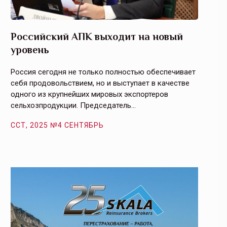
Российский АПК выходит на новый
Агрос
уровень
и кач
Россия сегодня не только полностью обеспечивает
Эффекти
себя продовольствием, но и выступает в качестве
урегули
одного из крупнейших мировых экспортеров
на случ
сельхозпродукции. Председатель…
площаде
ССТ, 2025 №4 СЕНТЯБРЬ
ССТ, 2