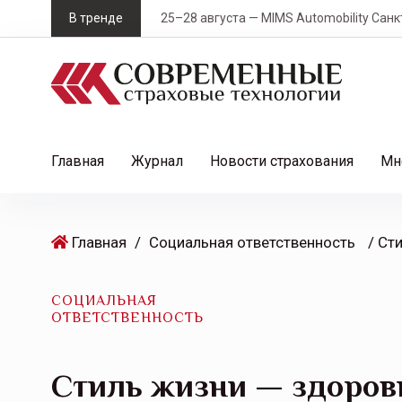
S
В тренде
25–28 августа — MIMS Automobility Санк
k
i
p
t
o
c
Главная
Журнал
Новости страхования
Мн
o
n
t
Главная
/
Социальная ответственность
e
n
t
СОЦИАЛЬНАЯ
ОТВЕТСТВЕННОСТЬ
Стиль жизни — здоровь