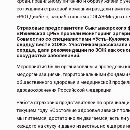
крови, правильному питанию и образу жизни с у
сотрудники страховой компании раздали памятк
«PRO.Диабет», разработанном «СОГАЗ-Мед» в по
Тамбов — под страховой за
Страховые представители Сыктывкарского 
«Ижемская ЦРБ» провели мониторинг артери
Тамбовская область — не только
Совместно со специалистами «Усть-Куломск
сельскохозяйственный регион с исто
сердцу вести ЗОЖ». Участникам рассказали 
традициями выращивания агрокультур,
сердца, дали рекомендации по ЗОЖ как осно
рискованного земледелия. Временно
сосудистых заболеваний.
обязанности…
Мероприятия были организованы и проведены ка
ССТ, 2025 №4 СЕНТЯБРЬ
медорганизациями, территориальными фондами 
общественного здоровья и медицинской профила
здравоохранения Российской Федерации.
Работа страховых представителей по организаци
текущем году. «Состояние здоровья зависит толь
мы питаемся, достаточно ли двигаемся, есть ли 
каждого на слуху и давно известны, но еще раз