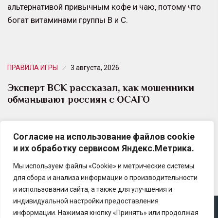
альтернативой привычным кофе и чаю, потому что
богат витаминами группы B и C.
ПРАВИЛА ИГРЫ
3 августа, 2026
Эксперт ВСК рассказал, как мошенники
обманывают россиян с ОСАГО
Летом традиционно возрастает число желающих
Согласие на использование файлов cookie
сэкономить на страховании, однако именно в этот
и их обработку сервисом Яндекс.Метрика.
период активизируются и мошенники.
Мы используем файлы «Cookie» и метрические системы
для сбора и анализа информации о производительности
и использовании сайта, а также для улучшения и
индивидуальной настройки предоставления
информации. Нажимая кнопку «Принять» или продолжая
Copyright © 2025 Ассоциация «Некоммерческого