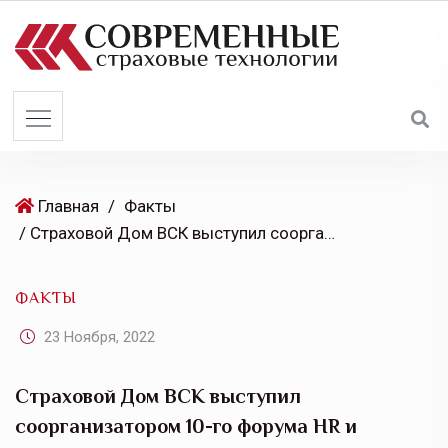
S
k
i
p
t
o
c
o
Главная
/
Факты
n
/ Страховой Дом ВСК выступил соорганизатором 10-го форума HR и бизнеса в Москве
t
e
ФАКТЫ
n
t
23 Ноября, 2022
Страховой Дом ВСК выступил
соорганизатором 10-го форума HR и