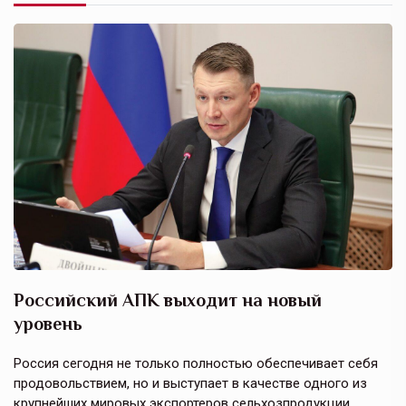
Российский АПК выходит на новый
А
уровень
к
в
е,
Россия сегодня не только полностью обеспечивает себя
Э
продовольствием, но и выступает в качестве одного из
у
крупнейших мировых экспортеров сельхозпродукции.
п