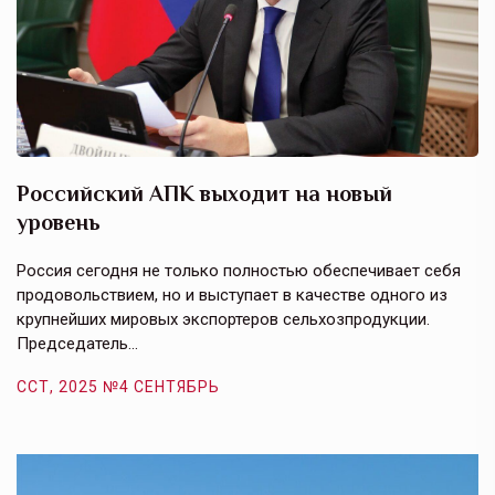
Российский АПК выходит на новый
А
уровень
к
в
е,
Россия сегодня не только полностью обеспечивает себя
Э
продовольствием, но и выступает в качестве одного из
у
крупнейших мировых экспортеров сельхозпродукции.
п
Председатель…
з
ССТ, 2025 №4 СЕНТЯБРЬ
С