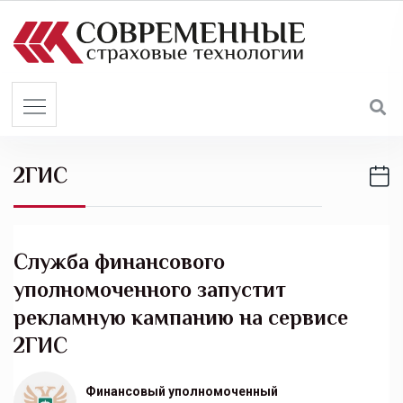
S
k
i
p
t
o
c
2ГИС
o
n
t
e
Служба финансового
n
уполномоченного запустит
t
рекламную кампанию на сервисе
2ГИС
Финансовый уполномоченный