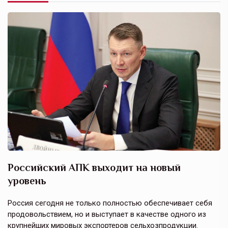
Российский АПК выходит на новый
А
уровень
к
в
е,
Россия сегодня не только полностью обеспечивает себя
Э
продовольствием, но и выступает в качестве одного из
у
крупнейших мировых экспортеров сельхозпродукции.
п