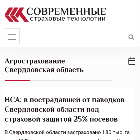
S
k
i
p
t
o
c
Агрострахование
o
Свердловская область
n
t
e
n
НСА: в пострадавшей от паводков
t
Свердловской области под
страховой защитой 25% посевов
В Свердловской области застраховано 180 тыс. га.