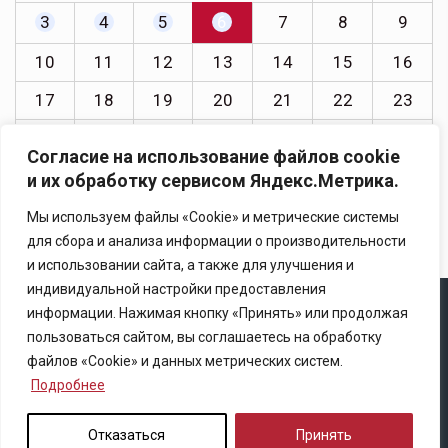
3
4
5
6
7
8
9
10
11
12
13
14
15
16
17
18
19
20
21
22
23
24
25
26
27
28
29
30
Согласие на использование файлов cookie
31
и их обработку сервисом Яндекс.Метрика.
« Июл
Мы используем файлы «Cookie» и метрические системы
для сбора и анализа информации о производительности
и использовании сайта, а также для улучшения и
индивидуальной настройки предоставления
информации. Нажимая кнопку «Принять» или продолжая
Copyright © 2025 Ассоциация «Некоммерческого
пользоваться сайтом, вы соглашаетесь на обработку
партнерство содействия развитию страхового рынка
файлов «Cookie» и данных метрических систем.
«Центр страховой безопасности»
Подробнее
Правила републикации
Отказаться
Принять
Политика конфиденциальности