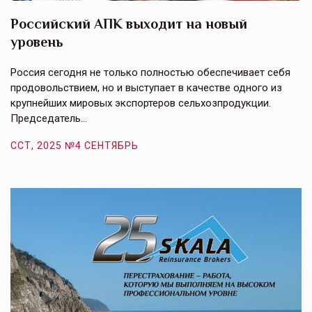
Российский АПК выходит на новый
А
уровень
к
в
е,
Россия сегодня не только полностью обеспечивает себя
Э
продовольствием, но и выступает в качестве одного из
у
крупнейших мировых экспортеров сельхозпродукции.
п
Председатель…
з
ССТ, 2025 №4 СЕНТЯБРЬ
С