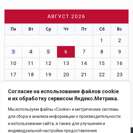
АВГУСТ 2026
Пн
Вт
Ср
Чт
Пт
Сб
Вс
1
2
3
4
5
6
7
8
9
10
11
12
13
14
15
16
17
18
19
20
21
22
23
24
25
26
27
28
29
30
Согласие на использование файлов cookie
31
и их обработку сервисом Яндекс.Метрика.
« Июл
Мы используем файлы «Cookie» и метрические системы
для сбора и анализа информации о производительности
и использовании сайта, а также для улучшения и
индивидуальной настройки предоставления