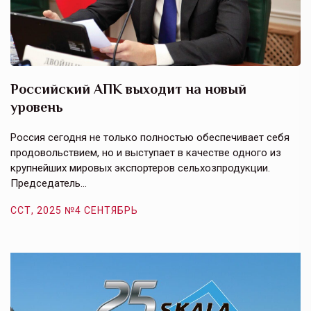
Российский АПК выходит на новый
А
уровень
к
в
е,
Россия сегодня не только полностью обеспечивает себя
Э
продовольствием, но и выступает в качестве одного из
у
крупнейших мировых экспортеров сельхозпродукции.
п
Председатель…
з
ССТ, 2025 №4 СЕНТЯБРЬ
С