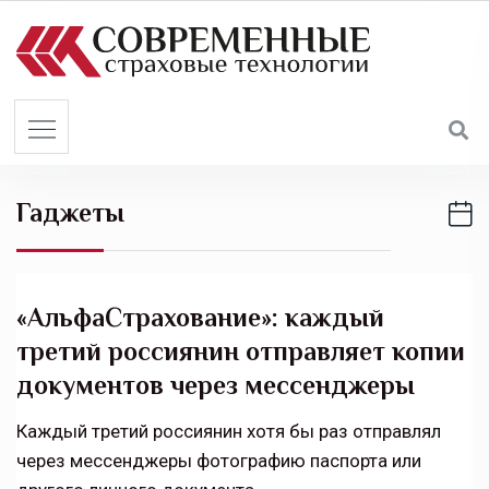
S
k
i
p
t
o
c
Гаджеты
o
n
t
e
«АльфаСтрахование»: каждый
n
третий россиянин отправляет копии
t
документов через мессенджеры
Каждый третий россиянин хотя бы раз отправлял
через мессенджеры фотографию паспорта или