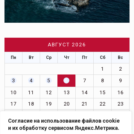
АВГУСТ 2026
Пн
Вт
Ср
Чт
Пт
Сб
Вс
1
2
3
4
5
6
7
8
9
10
11
12
13
14
15
16
17
18
19
20
21
22
23
24
25
26
27
28
29
30
Согласие на использование файлов cookie
31
и их обработку сервисом Яндекс.Метрика.