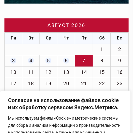
АВГУСТ 2026
Пн
Вт
Ср
Чт
Пт
Сб
Вс
1
2
3
4
5
6
7
8
9
10
11
12
13
14
15
16
17
18
19
20
21
22
23
24
25
26
27
28
29
30
Согласие на использование файлов cookie
31
и их обработку сервисом Яндекс.Метрика.
« Июл
Мы используем файлы «Cookie» и метрические системы
для сбора и анализа информации о производительности
и использовании сайта, а также для улучшения и