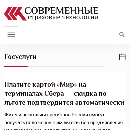
S
k
i
p
t
o
c
Госуслуги
o
n
t
e
Платите картой «Мир» на
n
терминалах Сбера — скидка по
t
льготе подтвердится автоматически
Жители нескольких регионов России смогут
получать положенные им льготы без предъявления