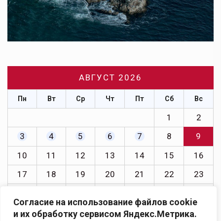
АВГУСТ 2026
Пн
Вт
Ср
Чт
Пт
Сб
Вс
1
2
3
4
5
6
7
8
9
10
11
12
13
14
15
16
17
18
19
20
21
22
23
24
25
26
27
28
29
30
Согласие на использование файлов cookie
31
и их обработку сервисом Яндекс.Метрика.