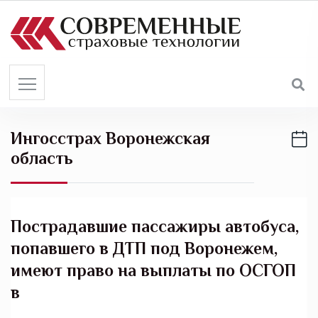
S
k
i
p
t
o
c
Ингосстрах Воронежская
o
область
n
t
e
n
Пострадавшие пассажиры автобуса,
t
попавшего в ДТП под Воронежем,
имеют право на выплаты по ОСГОП
в