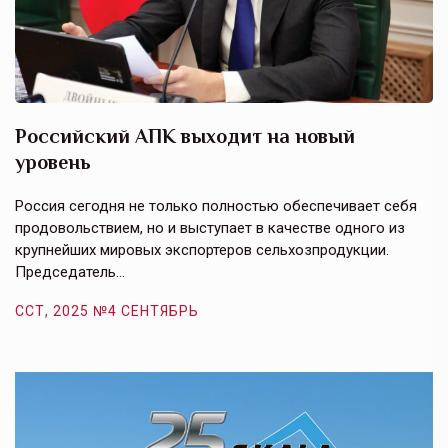
Российский АПК выходит на новый
А
уровень
к
в
е,
Россия сегодня не только полностью обеспечивает себя
Э
продовольствием, но и выступает в качестве одного из
у
крупнейших мировых экспортеров сельхозпродукции.
п
Председатель…
з
ССТ, 2025 №4 СЕНТЯБРЬ
С