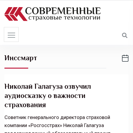
S
k
i
p
t
o
c
Инссмарт
o
n
t
e
Николай Галагуза озвучил
n
аудиосказку о важности
t
страхования
Советник генерального директора страховой
компании «Росгосстрах» Николай Галагуза