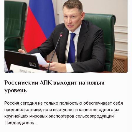
Российский АПК выходит на новый
А
уровень
к
в
е,
Россия сегодня не только полностью обеспечивает себя
Э
продовольствием, но и выступает в качестве одного из
у
крупнейших мировых экспортеров сельхозпродукции.
п
Председатель…
з