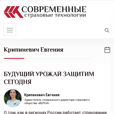
S
k
i
p
t
o
c
Крипиневич Евгения
o
n
t
e
БУДУЩИЙ УРОЖАЙ ЗАЩИТИМ
n
СЕГОДНЯ
t
Крипиневич Евгения
Заместитель генерального директора страхового
общества «ВЕРНА»
О том, как в регионах России работает страхование