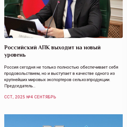
Российский АПК выходит на новый
А
уровень
к
в
е,
Россия сегодня не только полностью обеспечивает себя
Э
продовольствием, но и выступает в качестве одного из
у
крупнейших мировых экспортеров сельхозпродукции.
п
Председатель…
з
ССТ, 2025 №4 СЕНТЯБРЬ
С