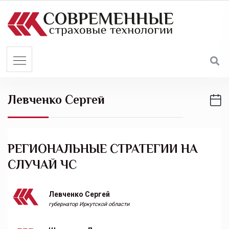
S
k
i
p
t
o
c
Левченко Сергей
o
n
t
e
РЕГИОНАЛЬНЫЕ СТРАТЕГИИ НА
n
СЛУЧАЙ ЧС
t
Левченко Сергей
губернатор Иркутской области