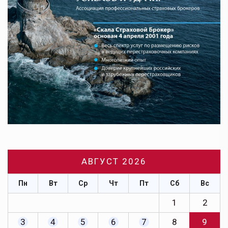
АВГУСТ 2026
Пн
Вт
Ср
Чт
Пт
Сб
Вс
1
2
3
4
5
6
7
8
9