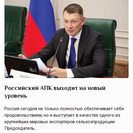
Российский АПК выходит на новый
А
уровень
к
в
е,
Россия сегодня не только полностью обеспечивает себя
Э
продовольствием, но и выступает в качестве одного из
у
крупнейших мировых экспортеров сельхозпродукции.
п
Председатель…
з