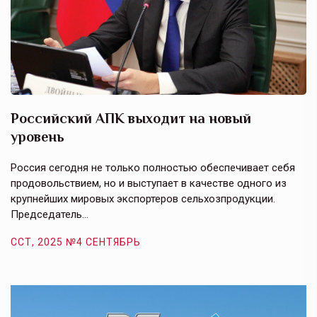
Российский АПК выходит на новый
А
уровень
к
в
е,
Россия сегодня не только полностью обеспечивает себя
Э
продовольствием, но и выступает в качестве одного из
у
крупнейших мировых экспортеров сельхозпродукции.
п
Председатель…
з
ССТ, 2025 №4 СЕНТЯБРЬ
С