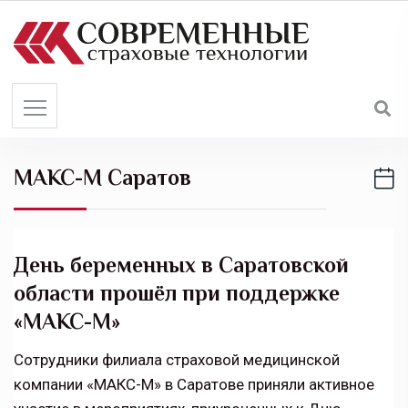
S
k
i
p
t
o
c
МАКС-М Саратов
o
n
t
e
День беременных в Саратовской
n
области прошёл при поддержке
t
«МАКС-М»
Сотрудники филиала страховой медицинской
компании «МАКС-М» в Саратове приняли активное