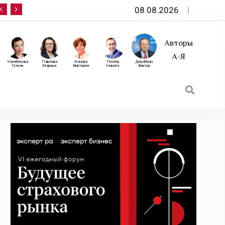
08.08.2026
10 сентября — «Эксперт РА» приглашает на фор
Авторы
А-Я
Улумбекова
Павлова
Конова
Теплов
Дерябкин
Гузель
Марина
Виктория
Никита
Виктор