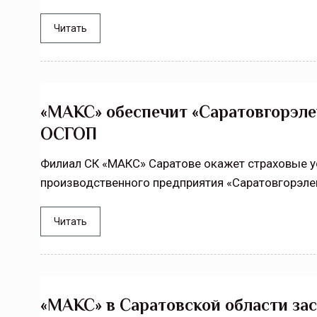
Тамбовская область — не только
Читать
сельскохозяйственный регион с исто
традициями выращивания агрокультур,
рискованного земледелия. Временно
обязанности…
«МАКС» обеспечит «Саратовгорэл
ССТ, 2025 №4 СЕНТЯБРЬ
ОСГОП
Филиал СК «МАКС» Саратове окажет страховые у
производственного предприятия «Саратовгорэле
Читать
«МАКС» в Саратовской области з