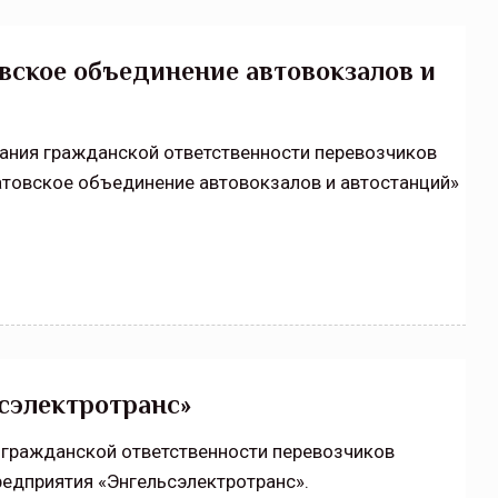
вское объединение автовокзалов и
вания гражданской ответственности перевозчиков
товское объединение автовокзалов и автостанций»
сэлектротранс»
 гражданской ответственности перевозчиков
едприятия «Энгельсэлектротранс».
щитой
ОСАГО требует переосмысления