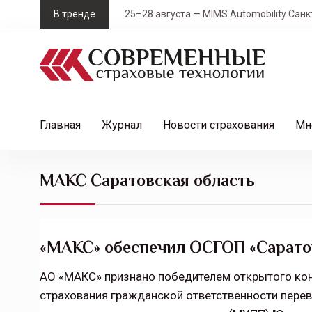
S
В тренде
25–28 августа — MIMS Automobility Санк
k
i
p
t
o
c
Главная
Журнал
Новости страхования
Мн
o
n
t
МАКС Саратовская область
e
n
t
«МАКС» обеспечил ОСГОП «Сарато
АО «МАКС» признано победителем открытого конк
страхования гражданской ответственности пере