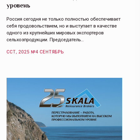
уровень
и кач
Россия сегодня не только полностью обеспечивает
Эффекти
себя продовольствием, но и выступает в качестве
урегули
одного из крупнейших мировых экспортеров
на случ
сельхозпродукции. Председатель…
площаде
ССТ, 2025 №4 СЕНТЯБРЬ
ССТ, 2