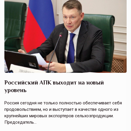
Российский АПК выходит на новый
А
уровень
к
в
е,
Россия сегодня не только полностью обеспечивает себя
Э
продовольствием, но и выступает в качестве одного из
у
крупнейших мировых экспортеров сельхозпродукции.
п
Председатель…
з