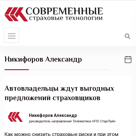
S
k
i
p
t
o
c
Никифоров Александр
o
n
t
e
Автовладельцы ждут выгодных
n
предложений страховщиков
t
Никифоров Александр
руководитель направления Телематика НПО СтарЛайн
Как можно снизить страховые риски и при этом