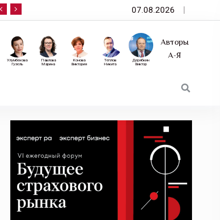
07.08.2026
10 сентября — «Эксперт РА» приглашает на фор
Авторы
А-Я
Улумбекова
Павлова
Конова
Теплов
Дерябкин
Гузель
Марина
Виктория
Никита
Виктор