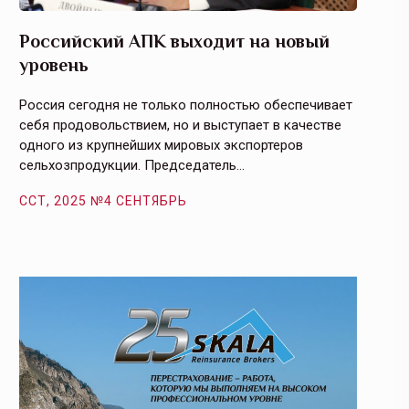
Российский АПК выходит на новый
Агрос
уровень
и кач
Россия сегодня не только полностью обеспечивает
Эффекти
себя продовольствием, но и выступает в качестве
урегули
одного из крупнейших мировых экспортеров
на случ
сельхозпродукции. Председатель…
площаде
ССТ, 2025 №4 СЕНТЯБРЬ
ССТ, 2