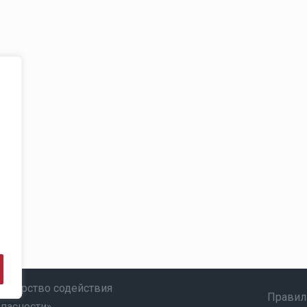
ртнерство содействия
Правил
опасности»