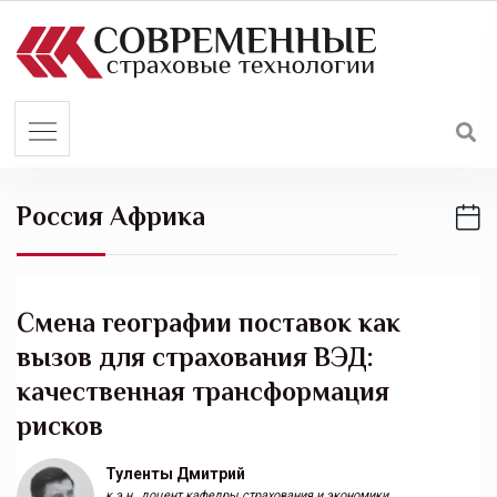
S
k
i
p
t
o
c
Россия Африка
o
n
t
e
Смена географии поставок как
n
вызов для страхования ВЭД:
t
качественная трансформация
рисков
Туленты Дмитрий
к.э.н., доцент кафедры страхования и экономики