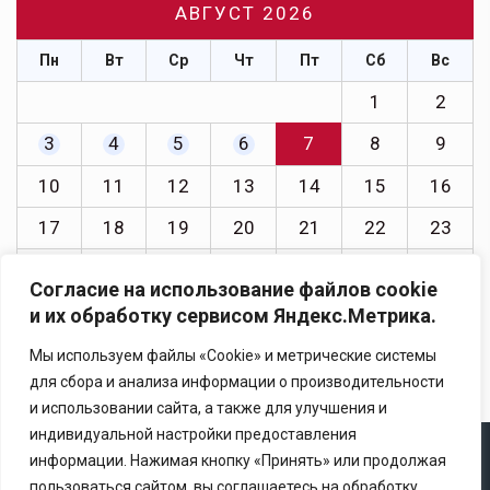
АВГУСТ 2026
Пн
Вт
Ср
Чт
Пт
Сб
Вс
1
2
3
4
5
6
7
8
9
10
11
12
13
14
15
16
17
18
19
20
21
22
23
24
25
26
27
28
29
30
Согласие на использование файлов cookie
31
и их обработку сервисом Яндекс.Метрика.
« Июл
Мы используем файлы «Cookie» и метрические системы
для сбора и анализа информации о производительности
и использовании сайта, а также для улучшения и
индивидуальной настройки предоставления
информации. Нажимая кнопку «Принять» или продолжая
Copyright © 2025 Ассоциация «Некоммерческого
пользоваться сайтом, вы соглашаетесь на обработку