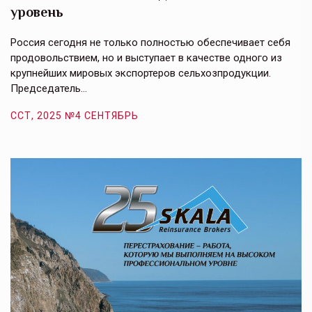
уровень
к
в
е,
Россия сегодня не только полностью обеспечивает себя
Э
продовольствием, но и выступает в качестве одного из
у
крупнейших мировых экспортеров сельхозпродукции.
п
Председатель…
з
ССТ, 2025 №4 СЕНТЯБРЬ
С